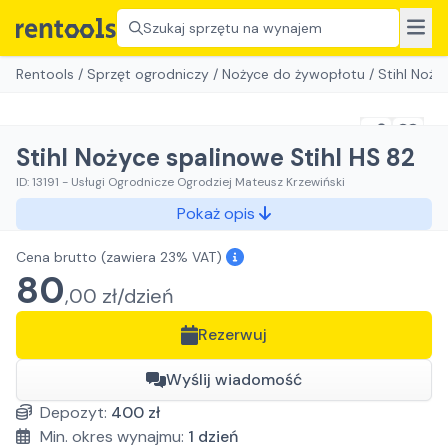
Szukaj sprzętu na wynajem
Rentools
/
Sprzęt ogrodniczy
/
Nożyce do żywopłotu
/
Stihl Noży
Stihl Nożyce spalinowe Stihl HS 82
ID:
13191
-
Usługi Ogrodnicze Ogrodziej Mateusz Krzewiński
Pokaż opis
Cena brutto
(zawiera 23% VAT)
80
,
00
zł/
dzień
Rezerwuj
Wyślij wiadomość
Depozyt:
400
zł
Min. okres wynajmu:
1
dzień