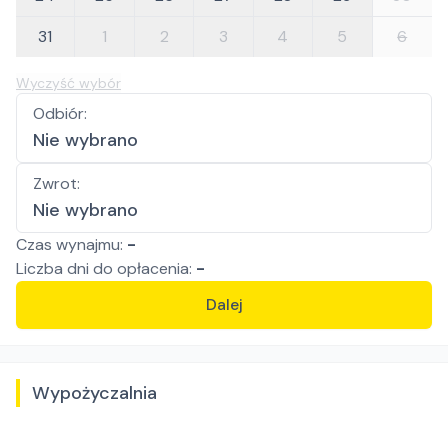
31
1
2
3
4
5
6
Wyczyść wybór
Odbiór
:
Nie wybrano
Zwrot
:
Nie wybrano
Czas wynajmu:
-
Liczba
dni
do opłacenia:
-
Dalej
Wypożyczalnia