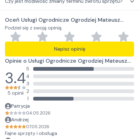
Czy jest możliwość zmiany terminu zwrotu sprzętu?
Oceń Usługi Ogrodnicze Ogrodziej Mateusz
Podziel się z swoją opinią.
Krzewiński
Napisz opinię
Opinie o Usługi Ogrodnicze Ogrodziej Mateusz
5
Krzewiński
3.4
4
3
2
5 opinii
1
Patrycja
04.05.2026
Andrzej
07.05.2026
Fajne sprzęty i obsługa