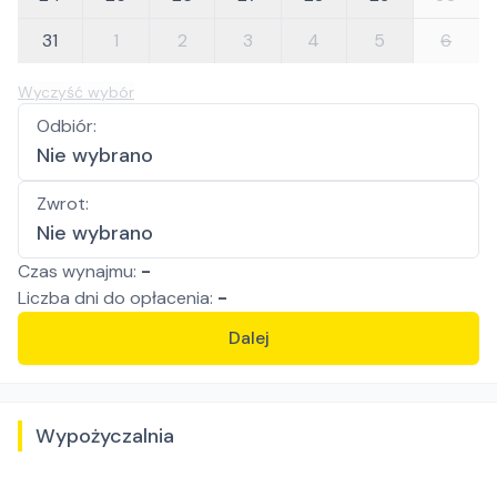
31
1
2
3
4
5
6
Wyczyść wybór
Odbiór
:
Nie wybrano
Zwrot
:
Nie wybrano
Czas wynajmu:
-
Liczba
dni
do opłacenia:
-
Dalej
Wypożyczalnia