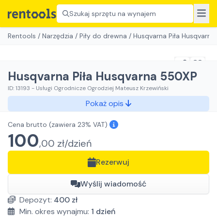
Szukaj sprzętu na wynajem
Rentools
/
Narzędzia
/
Piły do drewna
/
Husqvarna Piła Husqvarna
Husqvarna Piła Husqvarna 550XP
ID:
13193
-
Usługi Ogrodnicze Ogrodziej Mateusz Krzewiński
Pokaż opis
Cena brutto
(zawiera 23% VAT)
100
,
00
zł/
dzień
Rezerwuj
Wyślij wiadomość
Depozyt:
400
zł
Min. okres wynajmu:
1
dzień