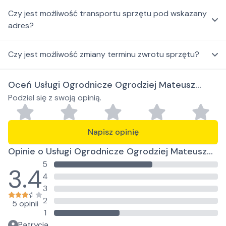
Czy jest możliwość transportu sprzętu pod wskazany
adres?
Czy jest możliwość zmiany terminu zwrotu sprzętu?
Oceń Usługi Ogrodnicze Ogrodziej Mateusz
Podziel się z swoją opinią.
Krzewiński
Napisz opinię
Opinie o Usługi Ogrodnicze Ogrodziej Mateusz
5
Krzewiński
3.4
4
3
2
5 opinii
1
Patrycja