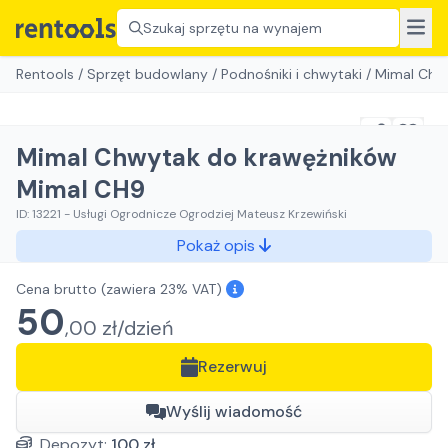
Szukaj sprzętu na wynajem
Rentools
/
Sprzęt budowlany
/
Podnośniki i chwytaki
/
Mimal Chw
Mimal Chwytak do krawężników
Mimal CH9
ID:
13221
-
Usługi Ogrodnicze Ogrodziej Mateusz Krzewiński
Pokaż opis
Cena brutto
(zawiera 23% VAT)
50
,
00
zł/
dzień
Rezerwuj
Wyślij wiadomość
Depozyt:
100
zł