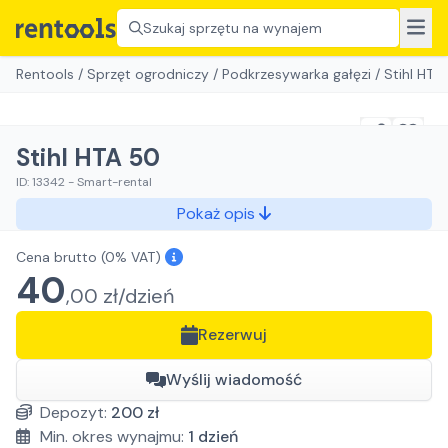
Szukaj sprzętu na wynajem
Rentools
/
Sprzęt ogrodniczy
/
Podkrzesywarka gałęzi
/
Stihl HTA
Stihl HTA 50
ID:
13342
-
Smart-rental
Pokaż opis
Cena brutto
(0% VAT)
40
,
00
zł/
dzień
Rezerwuj
Wyślij wiadomość
Depozyt:
200
zł
Min. okres wynajmu:
1
dzień