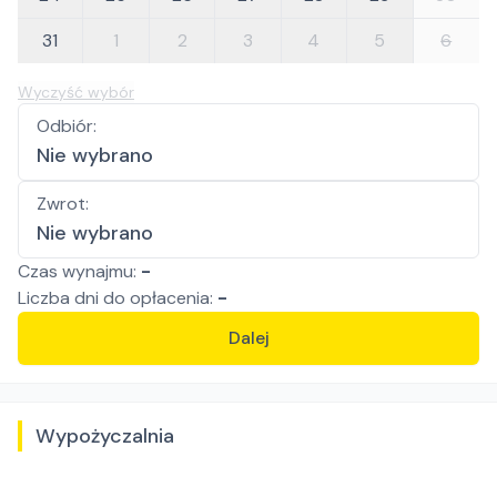
31
1
2
3
4
5
6
Wyczyść wybór
Odbiór
:
Nie wybrano
Zwrot
:
Nie wybrano
Czas wynajmu:
-
Liczba
dni
do opłacenia:
-
Dalej
Wypożyczalnia