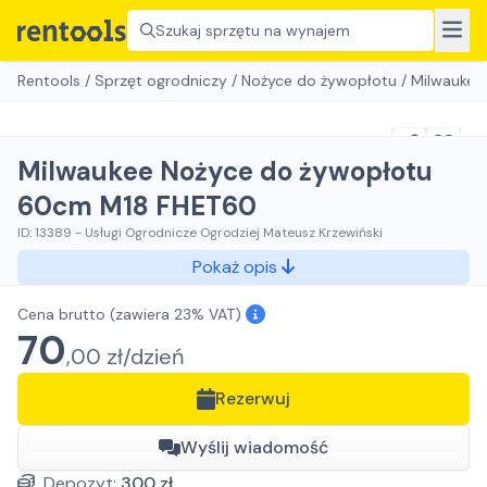
Szukaj sprzętu na wynajem
Rentools
/
Sprzęt ogrodniczy
/
Nożyce do żywopłotu
/
Milwaukee
Milwaukee Nożyce do żywopłotu
60cm M18 FHET60
ID:
13389
-
Usługi Ogrodnicze Ogrodziej Mateusz Krzewiński
Pokaż opis
Cena brutto
(zawiera 23% VAT)
70
,
00
zł/
dzień
Rezerwuj
Wyślij wiadomość
Depozyt:
300
zł