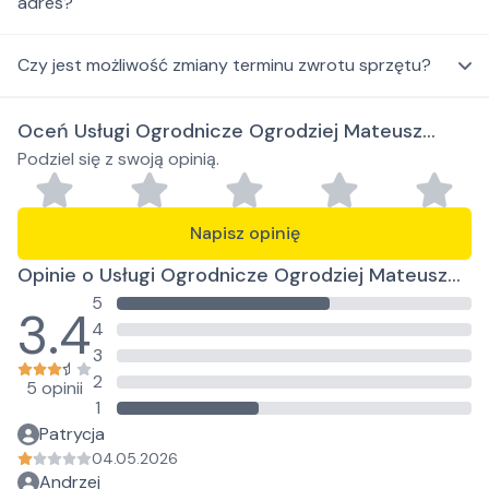
adres?
Czy jest możliwość zmiany terminu zwrotu sprzętu?
Oceń Usługi Ogrodnicze Ogrodziej Mateusz
Podziel się z swoją opinią.
Krzewiński
Napisz opinię
Opinie o Usługi Ogrodnicze Ogrodziej Mateusz
5
Krzewiński
3.4
4
3
2
5 opinii
1
Patrycja
04.05.2026
Andrzej