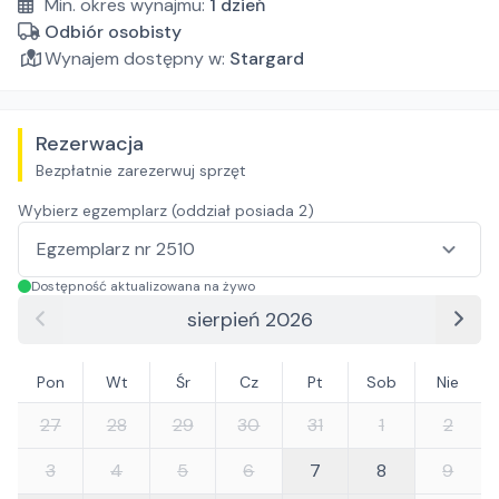
Min. okres wynajmu:
1
dzień
Odbiór osobisty
Wynajem dostępny w:
Stargard
Rezerwacja
Bezpłatnie zarezerwuj sprzęt
Wybierz egzemplarz (oddział posiada
2
)
Dostępność aktualizowana na żywo
sierpień 2026
Pon
Wt
Śr
Cz
Pt
Sob
Nie
27
28
29
30
31
1
2
3
4
5
6
7
8
9