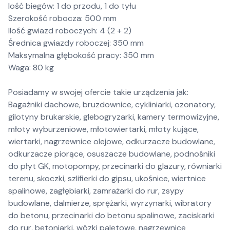
lość biegów: 1 do przodu, 1 do tyłu
Szerokość robocza: 500 mm
Ilość gwiazd roboczych: 4 (2 + 2)
Średnica gwiazdy roboczej: 350 mm
Maksymalna głębokość pracy: 350 mm
Waga: 80 kg
Posiadamy w swojej ofercie takie urządzenia jak:
Bagażniki dachowe, bruzdownice, cykliniarki, ozonatory,
gilotyny brukarskie, glebogryzarki, kamery termowizyjne,
młoty wyburzeniowe, młotowiertarki, młoty kujące,
wiertarki, nagrzewnice olejowe, odkurzacze budowlane,
odkurzacze piorące, osuszacze budowlane, podnośniki
do płyt GK, motopompy, przecinarki do glazury, równiarki
terenu, skoczki, szlifierki do gipsu, ukośnice, wiertnice
spalinowe, zagłębiarki, zamrażarki do rur, zsypy
budowlane, dalmierze, sprężarki, wyrzynarki, wibratory
do betonu, przecinarki do betonu spalinowe, zaciskarki
do rur, betoniarki, wózki paletowe, nagrzewnice