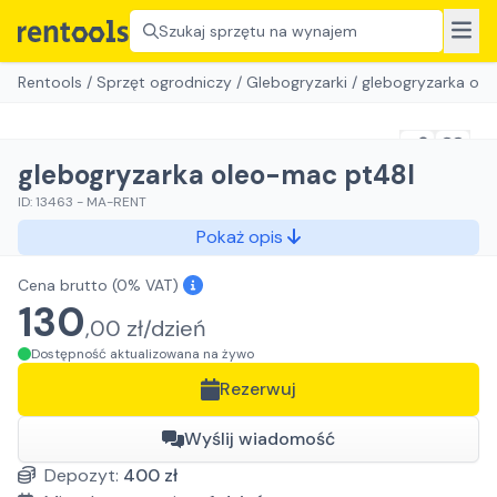
Szukaj sprzętu na wynajem
Rentools
/
Sprzęt ogrodniczy
/
Glebogryzarki
/
glebogryzarka ol
glebogryzarka oleo-mac pt48l
ID:
13463
-
MA-RENT
Pokaż opis
Cena brutto
(0% VAT)
130
,
00
zł/
dzień
Dostępność aktualizowana na żywo
Rezerwuj
Wyślij wiadomość
Depozyt:
400
zł