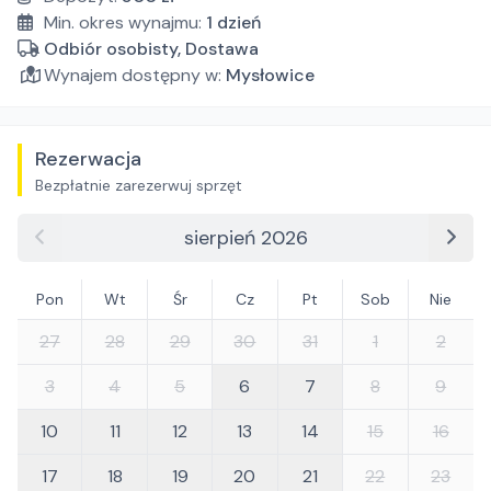
Min. okres wynajmu:
1
dzień
Odbiór osobisty, Dostawa
Wynajem dostępny w:
Mysłowice
Rezerwacja
Bezpłatnie zarezerwuj sprzęt
sierpień 2026
Pon
Wt
Śr
Cz
Pt
Sob
Nie
27
28
29
30
31
1
2
3
4
5
6
7
8
9
10
11
12
13
14
15
16
17
18
19
20
21
22
23