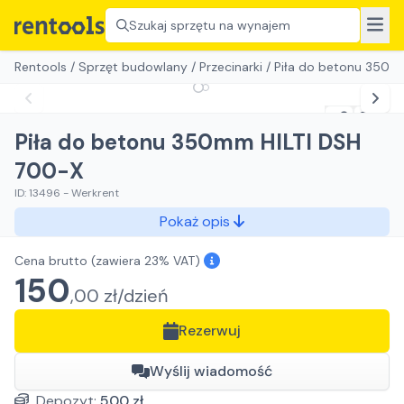
Szukaj sprzętu na wynajem
Rentools
/
Sprzęt budowlany
/
Przecinarki
/
Piła do betonu 350m
Piła do betonu 350mm HILTI DSH
700-X
ID:
13496
-
Werkrent
Pokaż opis
Cena brutto
(zawiera 23% VAT)
150
,
00
zł/
dzień
Rezerwuj
Wyślij wiadomość
Depozyt:
500
zł