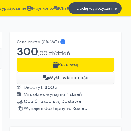
ypożyczalnie
Moje konto
Chat
Dodaj wypożyczalnię
Cena brutto
(0% VAT)
300
,
00
zł/
dzień
Rezerwuj
Wyślij wiadomość
Depozyt:
600
zł
Min. okres wynajmu:
1
dzień
Odbiór osobisty, Dostawa
Wynajem dostępny w:
Rusiec