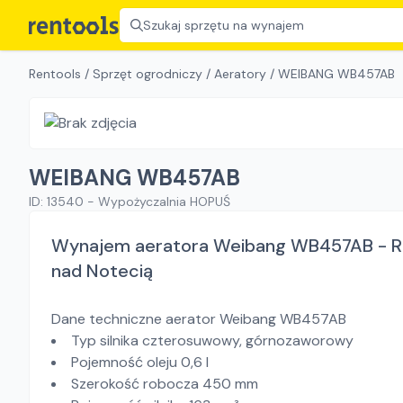
Szukaj sprzętu na wynajem
Rentools
/
Sprzęt ogrodniczy
/
Aeratory
/
WEIBANG WB457AB
WEIBANG WB457AB
ID:
13540
-
Wypożyczalnia HOPUŚ
Wynajem aeratora Weibang WB457AB - Rusi
nad Notecią
Dane techniczne aerator Weibang WB457AB
Typ silnika czterosuwowy, górnozaworowy
Pojemność oleju 0,6 l
Szerokość robocza 450 mm