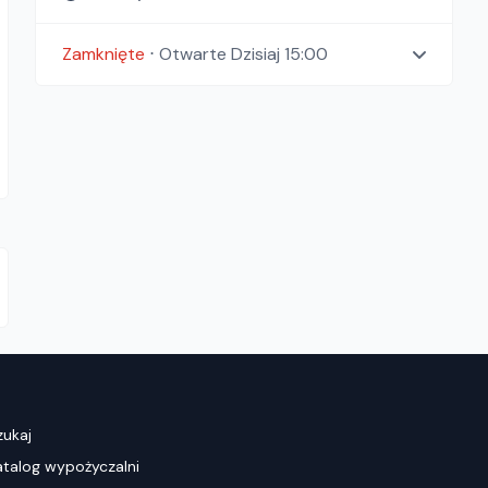
Zamknięte
⋅
Otwarte
Dzisiaj 15:00
zukaj
atalog wypożyczalni