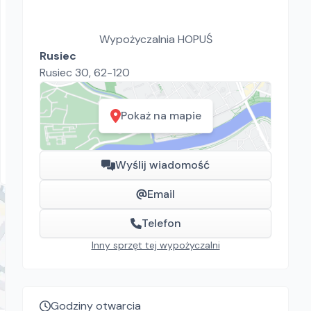
Wypożyczalnia HOPUŚ
Rusiec
Rusiec 30, 62-120
Wypożyczalnia HOPUŚ
Piaskarka Nieokreślona
Pokaż na mapie
Piaskarki
150.00
zł/
dzień
Rusiec
Wyślij wiadomość
Email
Telefon
Inny sprzęt tej wypożyczalni
Godziny otwarcia