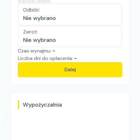
Wyczyść wybór
Odbiór
:
Nie wybrano
Zwrot
:
Nie wybrano
Czas wynajmu:
-
Liczba
dni
do opłacenia:
-
MULTIRENT
Camon LA 25
Dalej
Aeratory
319.80
zł/
dzień
Kłobuck
Wypożyczalnia