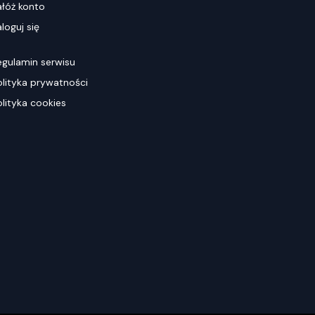
ałóż konto
loguj się
egulamin serwisu
olityka prywatności
olityka cookies