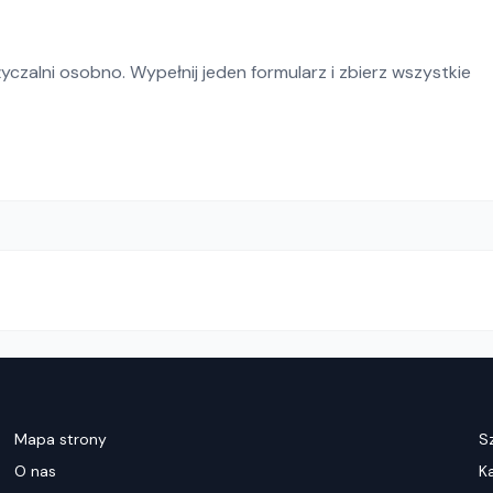
czalni osobno. Wypełnij jeden formularz i zbierz wszystkie
Mapa strony
S
O nas
K