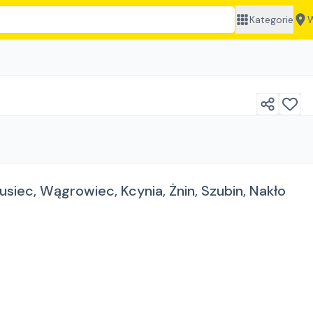
Kategorie
W
ec, Wągrowiec, Kcynia, Żnin, Szubin, Nakło