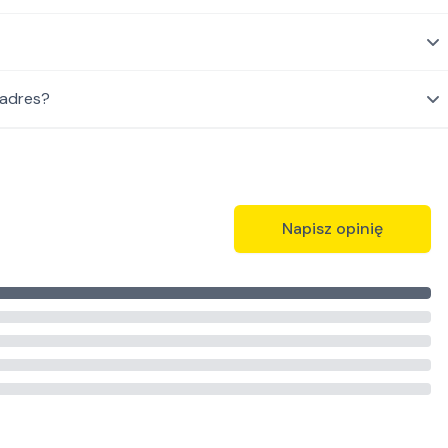
 adres?
Napisz opinię