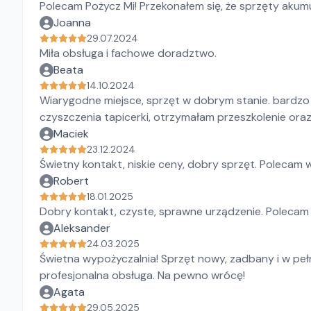
Polecam Pożycz Mi! Przekonałem się, że sprzęty akum
Joanna
29.07.2024
Miła obsługa i fachowe doradztwo.
Beata
14.10.2024
Wiarygodne miejsce, sprzęt w dobrym stanie. bardzo
czyszczenia tapicerki, otrzymałam przeszkolenie ora
Maciek
23.12.2024
Świetny kontakt, niskie ceny, dobry sprzęt. Polecam 
Robert
18.01.2025
Dobry kontakt, czyste, sprawne urządzenie. Polecam
Aleksander
24.03.2025
Świetna wypożyczalnia! Sprzęt nowy, zadbany i w peł
profesjonalna obsługa. Na pewno wrócę!
Agata
29.05.2025