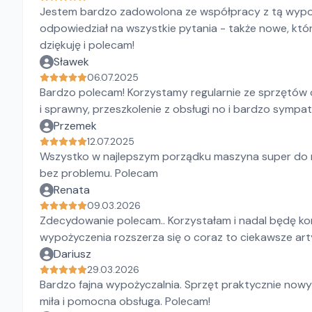
Jestem bardzo zadowolona ze współpracy z tą wypoży
odpowiedział na wszystkie pytania - także nowe, któ
dziękuję i polecam!
Sławek
06.07.2025
Bardzo polecam! Korzystamy regularnie ze sprzętów o
i sprawny, przeszkolenie z obsługi no i bardzo sympa
Przemek
12.07.2025
Wszystko w najlepszym porządku maszyna super do 
bez problemu. Polecam
Renata
09.03.2026
Zdecydowanie polecam.. Korzystałam i nadal będę ko
wypożyczenia rozszerza się o coraz to ciekawsze arty
Dariusz
29.03.2026
Bardzo fajna wypożyczalnia. Sprzęt praktycznie now
miła i pomocna obsługa. Polecam!