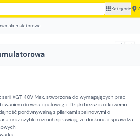
Kategorie
W
howa akumulatorowa
kumulatorowa
 z serii XGT 40V Max, stworzona do wymagających prac
gotowaniem drewna opałowego. Dzięki bezszczotkowemu
ydajność porównywalną z pilarkami spalinowymi o
ałasu oraz szybki rozruch sprawiają, że doskonale sprawdza
mowych.
warka.