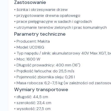
Zastosowanie
• ścinka i okrzesywanie drzew
• przygotowanie drewna opałowego
• prace pielęgnacyjne w sadach i ogrodach
• utrzymanie terenów zielonych i prac komunalnych
Parametry techniczne
• Producent: Makita
• Model: UC016G
• Typ napędu / silnik: akumulatorowy 40V Max XGT,
• Moc: 1600 W
• Długość prowadnicy: 400 mm (16")
• Prędkość łańcucha: do 25,5 m/s
• Pojemność zbiornika oleju: 0,26 l
• Masa robocza: 6,2–7,5 kg (w zależności od zastos
Wymiary transportowe
• długość: 44,5 cm
• szerokość: 23,4 cm
• wysokość: 27,5 cm