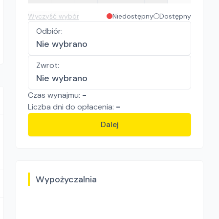
Wyczyść wybór
Niedostępny
Dostępny
Odbiór
:
Nie wybrano
Zwrot
:
Nie wybrano
Czas wynajmu:
-
Liczba
dni
do opłacenia:
-
Dalej
Wypożyczalnia