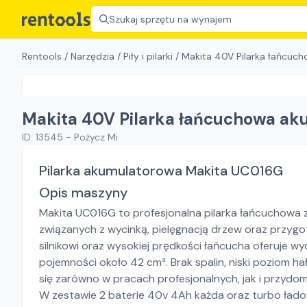
Szukaj sprzętu na wynajem
Rentools
/
Narzędzia
/
Piły i pilarki
/
Makita 40V Pilarka łańcuc
Makita 40V Pilarka łańcuchowa a
ID:
13545
-
Pożycz Mi
Pilarka akumulatorowa Makita UC016G
Opis maszyny
Makita UC016G to profesjonalna pilarka łańcuchowa
związanych z wycinką, pielęgnacją drzew oraz przy
silnikowi oraz wysokiej prędkości łańcucha oferuje w
pojemności około 42 cm³. Brak spalin, niski poziom h
się zarówno w pracach profesjonalnych, jak i przydo
W zestawie 2 baterie 40v 4Ah każda oraz turbo łado