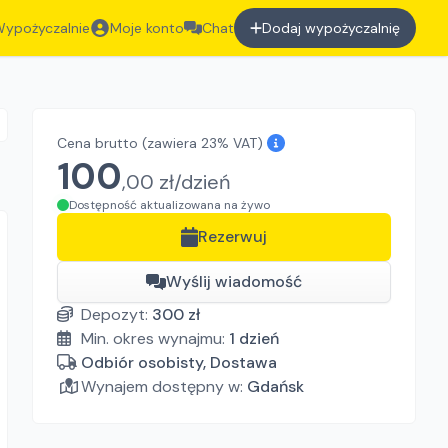
ypożyczalnie
Moje konto
Chat
Dodaj wypożyczalnię
Cena brutto
(zawiera 23% VAT)
100
,
00
zł/
dzień
Dostępność aktualizowana na żywo
Rezerwuj
Wyślij wiadomość
Depozyt:
300
zł
Min. okres wynajmu:
1
dzień
Odbiór osobisty, Dostawa
Wynajem dostępny w:
Gdańsk