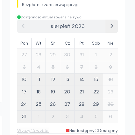
Bezpłatnie zarezerwuj sprzęt
Dostępność aktualizowana na żywo
sierpień 2026
Pon
Wt
Śr
Cz
Pt
Sob
Nie
27
28
29
30
31
1
2
3
4
5
6
7
8
9
10
11
12
13
14
15
16
17
18
19
20
21
22
23
24
25
26
27
28
29
30
31
1
2
3
4
5
6
Wyczyść wybór
Niedostępny
Dostępny