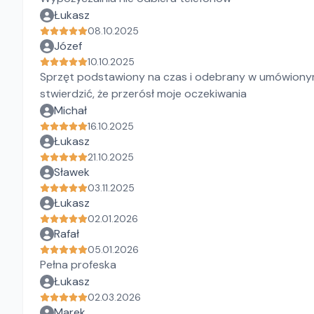
Łukasz
08.10.2025
Józef
10.10.2025
Sprzęt podstawiony na czas i odebrany w umówionym
stwierdzić, że przerósł moje oczekiwania
Michał
16.10.2025
Łukasz
21.10.2025
Sławek
03.11.2025
Łukasz
02.01.2026
Rafał
05.01.2026
Pełna profeska
Łukasz
02.03.2026
Marek