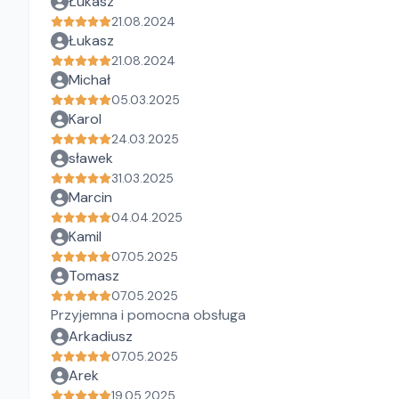
Łukasz
21.08.2024
Łukasz
21.08.2024
Michał
05.03.2025
Karol
24.03.2025
sławek
31.03.2025
Marcin
04.04.2025
Kamil
07.05.2025
Tomasz
07.05.2025
Przyjemna i pomocna obsługa
Arkadiusz
07.05.2025
Arek
19.05.2025