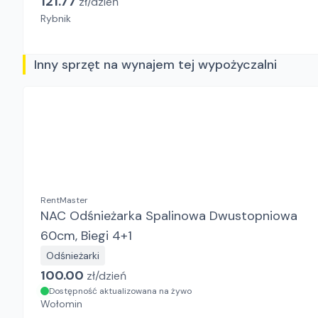
121.77
zł/
dzień
Rybnik
Inny sprzęt na wynajem tej wypożyczalni
RentMaster
NAC Odśnieżarka Spalinowa Dwustopniowa
60cm, Biegi 4+1
Odśnieżarki
100.00
zł/
dzień
Dostępność aktualizowana na żywo
Wołomin