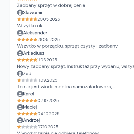
Zadbany sprzęt w dobrej cenie
Sławomir
20.05.2025
Wszytko ok.
Aleksander
26.05.2025
Wszytko w porządku, sprzęt czysty i zadbany
Arkadiusz
11.06.2025
Nowy zadbany sprzęt. Instruktaż przy wydaniu, wsz
Zed
11.09.2025
To nie jest winda mobilna samozaładowcza,...
Karol
02.10.2025
Maciej
04.10.2025
Andrzej
07.10.2025
Wypożyczalnia nie odbiera telefonów