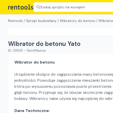
Szukaj sprzętu na wynajem
Rentools
/
Sprzęt budowlany
/
Wibratory do betonu
/
Wibrato
Wibrator do betonu Yato
ID:
13895
-
RentMaster
Wibrator do betonu
Urządzenie służące do zagęszczania masy betonowej w 
jednolitości. Powoduje zagęszczenie mieszanki beto
która po wysuszeniu pozostawia puste przestrzenie.
głąb betonu. Przyjmuje się, że obszar skutecznie za
buławy. Wibratory takie używa się najczęściej do wibr
Dane Techniczne: