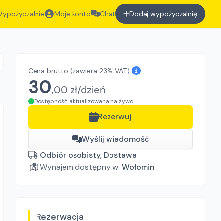
ypożyczalnie
Moje konto
Chat
Dodaj wypożyczalnię
Cena brutto
(zawiera 23% VAT)
30
,
00
zł/
dzień
Dostępność aktualizowana na żywo
Rezerwuj
Wyślij wiadomość
Odbiór osobisty, Dostawa
Wynajem dostępny w:
Wołomin
Rezerwacja