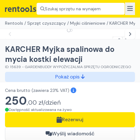
Szukaj sprzętu na wynajem
Rentools
/
Sprzęt czyszczący
/
Myjki ciśnieniowe
/
KARCHER Myjka 
KARCHER Myjka spalinowa do
mycia kostki elewacji
ID:
15639
-
GARDENBUDDY WYPOŻYCZALNIA SPRZĘTU OGRODNICZEGO
Pokaż opis
Cena brutto
(zawiera 23% VAT)
250
,
00
zł/
dzień
Dostępność aktualizowana na żywo
Rezerwuj
Wyślij wiadomość