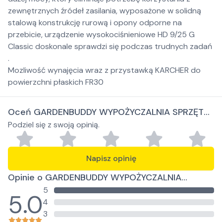
zewnętrznych źródeł zasilania, wyposażone w solidną
stalową konstrukcję rurową i opony odporne na
przebicie, urządzenie wysokociśnieniowe HD 9/25 G
Classic doskonale sprawdzi się podczas trudnych zadań
.
Mozliwość wynajęcia wraz z przystawką KARCHER do
powierzchni płaskich FR30
Oceń GARDENBUDDY WYPOŻYCZALNIA SPRZĘTU
Podziel się z swoją opinią.
OGRODNICZEGO
Napisz opinię
Opinie o GARDENBUDDY WYPOŻYCZALNIA
5
SPRZĘTU OGRODNICZEGO
5.0
4
3