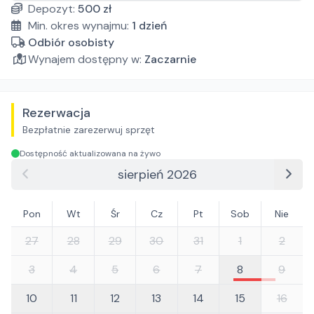
Depozyt:
500
zł
Min. okres wynajmu:
1
dzień
Odbiór osobisty
Wynajem dostępny w:
Zaczarnie
Rezerwacja
Bezpłatnie zarezerwuj sprzęt
Dostępność aktualizowana na żywo
sierpień 2026
Pon
Wt
Śr
Cz
Pt
Sob
Nie
27
28
29
30
31
1
2
3
4
5
6
7
8
9
10
11
12
13
14
15
16