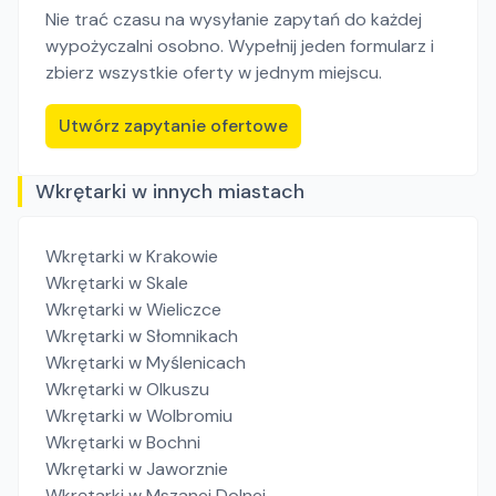
Nie trać czasu na wysyłanie zapytań do każdej
wypożyczalni osobno. Wypełnij jeden formularz i
zbierz wszystkie oferty w jednym miejscu.
Utwórz zapytanie ofertowe
Wkrętarki w innych miastach
Wkrętarki
w Krakowie
Wkrętarki
w Skale
Wkrętarki
w Wieliczce
Wkrętarki
w Słomnikach
Wkrętarki
w Myślenicach
Wkrętarki
w Olkuszu
Wkrętarki
w Wolbromiu
Wkrętarki
w Bochni
Wkrętarki
w Jaworznie
Wkrętarki
w Mszanej Dolnej