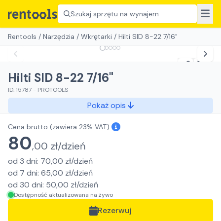
Szukaj sprzętu na wynajem
Rentools
/
Narzędzia
/
Wkrętarki
/
Hilti SID 8-22 7/16"
Hilti SID 8-22 7/16"
ID:
15787
-
PROTOOLS
Pokaż opis
Cena brutto
(zawiera 23% VAT)
80
,
00
zł/
dzień
od
3
dni
:
70,00
zł/
dzień
od
7
dni
:
65,00
zł/
dzień
od
30
dni
:
50,00
zł/
dzień
Dostępność aktualizowana na żywo
Rezerwuj