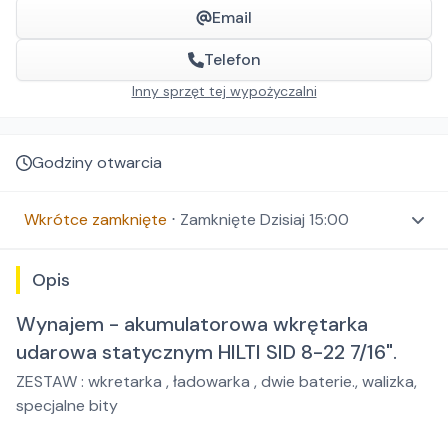
Email
Telefon
Inny sprzęt tej wypożyczalni
Godziny otwarcia
Wkrótce zamknięte
⋅
Zamknięte
Dzisiaj 15:00
Opis
Wynajem - akumulatorowa wkrętarka
udarowa statycznym HILTI SID 8-22 7/16".
ZESTAW : wkretarka , ładowarka , dwie baterie., walizka,
specjalne bity