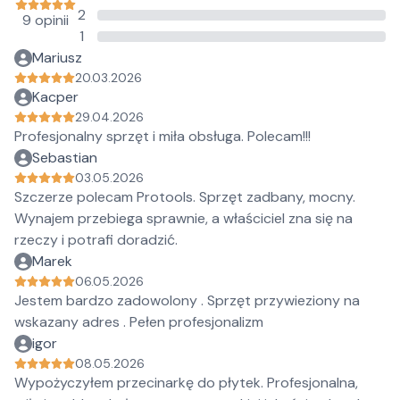
2
9 opinii
1
Mariusz
20.03.2026
Kacper
29.04.2026
Profesjonalny sprzęt i miła obsługa. Polecam!!!
Sebastian
03.05.2026
Szczerze polecam Protools. Sprzęt zadbany, mocny.
Wynajem przebiega sprawnie, a właściciel zna się na
rzeczy i potrafi doradzić.
Marek
06.05.2026
Jestem bardzo zadowolony . Sprzęt przywieziony na
wskazany adres . Pełen profesjonalizm
igor
08.05.2026
Wypożyczyłem przecinarkę do płytek. Profesjonalna,