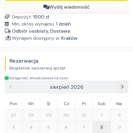
Wyślij wiadomość
Depozyt:
1500
zł
Min. okres wynajmu:
1
dzień
Odbiór osobisty, Dostawa
Wynajem dostępny w:
Kraków
Rezerwacja
Bezpłatnie zarezerwuj sprzęt
Dostępność aktualizowana na żywo
sierpień 2026
Pon
Wt
Śr
Cz
Pt
Sob
Nie
27
28
29
30
31
1
2
3
4
5
6
7
8
9