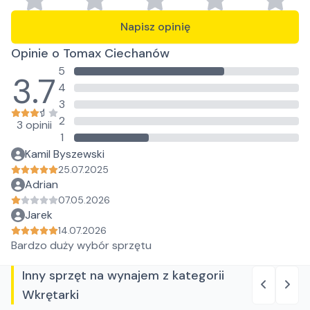
Napisz opinię
Opinie o Tomax Ciechanów
5
3.7
4
3
2
3 opinii
1
Kamil Byszewski
25.07.2025
Adrian
07.05.2026
Jarek
14.07.2026
Bardzo duży wybór sprzętu
Inny sprzęt na wynajem z kategorii
Wkrętarki