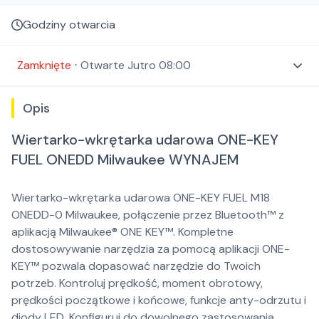
Godziny otwarcia
Zamknięte
⋅
Otwarte
Jutro 08:00
Opis
Wiertarko-wkrętarka udarowa ONE-KEY
FUEL ONEDD Milwaukee WYNAJEM
Wiertarko-wkrętarka udarowa ONE-KEY FUEL M18
ONEDD-0 Milwaukee,
połączenie przez Bluetooth™ z
aplikacją Milwaukee® ONE KEY™. Kompletne
dostosowywanie narzędzia za pomocą aplikacji ONE-
KEY™ pozwala dopasować narzędzie do Twoich
potrzeb. Kontroluj prędkość, moment obrotowy,
prędkości początkowe i końcowe, funkcje anty-odrzutu i
diody LED. Konfiguruj do dowolnego zastosowania,