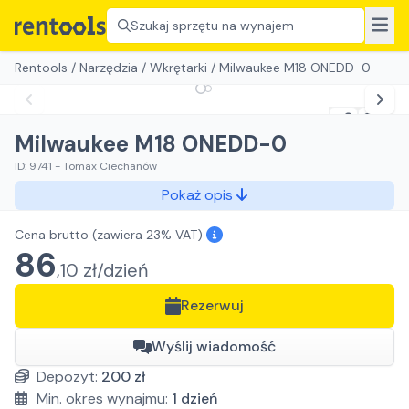
Szukaj sprzętu na wynajem
Rentools
/
Narzędzia
/
Wkrętarki
/
Milwaukee M18 ONEDD-0
Milwaukee M18 ONEDD-0
ID:
9741
-
Tomax Ciechanów
Pokaż opis
Cena brutto
(zawiera 23% VAT)
86
,
10
zł/
dzień
Rezerwuj
Wyślij wiadomość
Depozyt:
200
zł
Min. okres wynajmu:
1
dzień