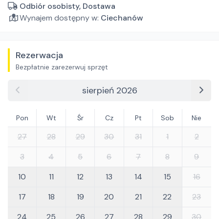
Odbiór osobisty, Dostawa
Wynajem dostępny w:
Ciechanów
Rezerwacja
Bezpłatnie zarezerwuj sprzęt
sierpień 2026
Pon
Wt
Śr
Cz
Pt
Sob
Nie
27
28
29
30
31
1
2
3
4
5
6
7
8
9
10
11
12
13
14
15
16
17
18
19
20
21
22
23
24
25
26
27
28
29
30