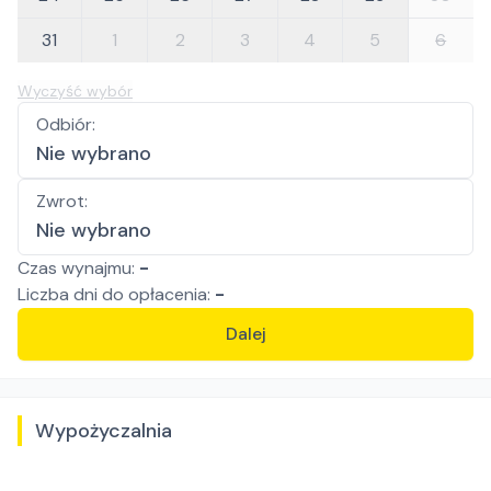
31
1
2
3
4
5
6
Wyczyść wybór
Odbiór
:
Nie wybrano
Zwrot
:
Nie wybrano
Czas wynajmu:
-
Liczba
dni
do opłacenia:
-
Dalej
Wypożyczalnia