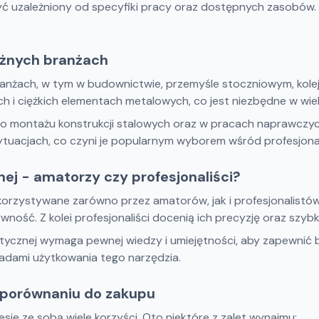
 uzależniony od specyfiki pracy oraz dostępnych zasobów. O
óżnych branżach
ranżach, w tym w budownictwie, przemyśle stoczniowym, kol
h i ciężkich elementach metalowych, co jest niezbędne w wi
o montażu konstrukcji stalowych oraz w pracach naprawczych,
ytuacjach, co czyni je popularnym wyborem wśród profesjona
ej - amatorzy czy profesjonaliści?
orzystywane zarówno przez amatorów, jak i profesjonalistów
wność. Z kolei profesjonaliści docenią ich precyzję oraz szyb
netycznej wymaga pewnej wiedzy i umiejętności, aby zapewnić
asadami użytkowania tego narzędzia.
 porównaniu do zakupu
sie ze sobą wiele korzyści. Oto niektóre z zalet wynajmu: