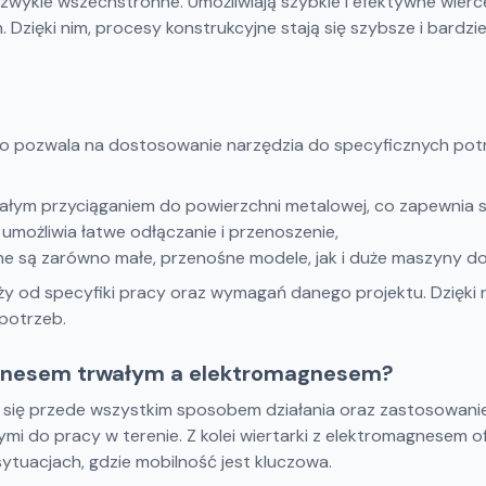
niezwykle wszechstronne. Umożliwiają szybkie i efektywne wi
Dzięki nim, procesy konstrukcyjne stają się szybsze i bardzie
co pozwala na dostosowanie narzędzia do specyficznych potrz
tałym przyciąganiem do powierzchni metalowej, co zapewnia s
 umożliwia łatwe odłączanie i przenoszenie,
ępne są zarówno małe, przenośne modele, jak i duże maszyny 
y od specyfiki pracy oraz wymagań danego projektu. Dzięki
potrzeb.
magnesem trwałym a elektromagnesem?
 się przede wszystkim sposobem działania oraz zastosowanie
nymi do pracy w terenie. Z kolei wiertarki z elektromagnesem 
ytuacjach, gdzie mobilność jest kluczowa.