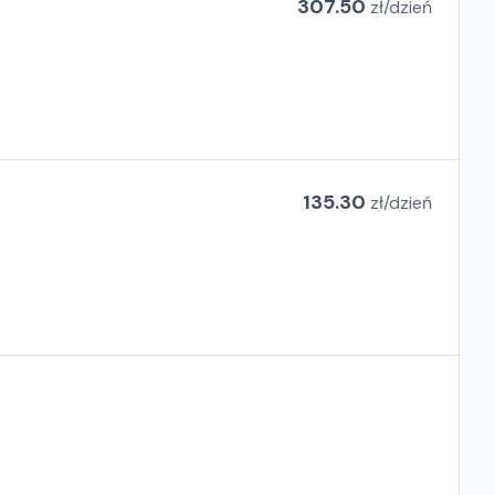
307.50
zł/
dzień
135.30
zł/
dzień