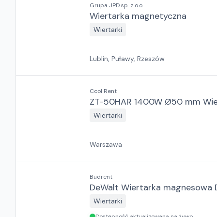
Grupa JPD sp. z o.o.
Wiertarka magnetyczna
Wiertarki
Lublin, Puławy, Rzeszów
Cool Rent
ZT-50HAR 1400W Ø50 mm Wier
Wiertarki
Warszawa
Budrent
DeWalt Wiertarka magnesowa 
Wiertarki
Dostępność aktualizowana na żywo