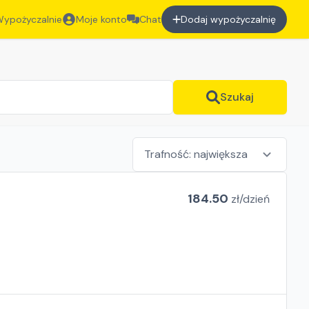
ypożyczalnie
Moje konto
Chat
Dodaj wypożyczalnię
Szukaj
184.50
zł/
dzień