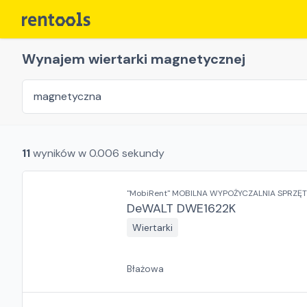
Wynajem wiertarki magnetycznej
11
wyników w
0.006
sekundy
"MobiRent" MOBILNA WYPOŻYCZALNIA SPRZ
DeWALT DWE1622K
Wiertarki
Błażowa