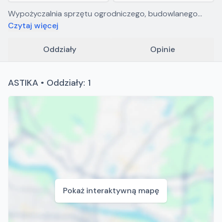
Wypożyczalnia sprzętu ogrodniczego, budowlanego
oraz przyczep. Oferujemy profesjonalny sprzęt
Czytaj więcej
renomowanych firm
Oddziały
Opinie
ASTIKA • Oddziały: 1
Pokaż interaktywną mapę