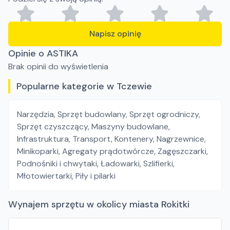
Napisz opinię
Opinie o ASTIKA
Brak opinii do wyświetlenia
Popularne kategorie w Tczewie
Narzędzia
,
Sprzęt budowlany
,
Sprzęt ogrodniczy
,
Sprzęt czyszczący
,
Maszyny budowlane
,
Infrastruktura
,
Transport
,
Kontenery
,
Nagrzewnice
,
Minikoparki
,
Agregaty prądotwórcze
,
Zagęszczarki
,
Podnośniki i chwytaki
,
Ładowarki
,
Szlifierki
,
Młotowiertarki
,
Piły i pilarki
Wynajem sprzętu w okolicy miasta Rokitki