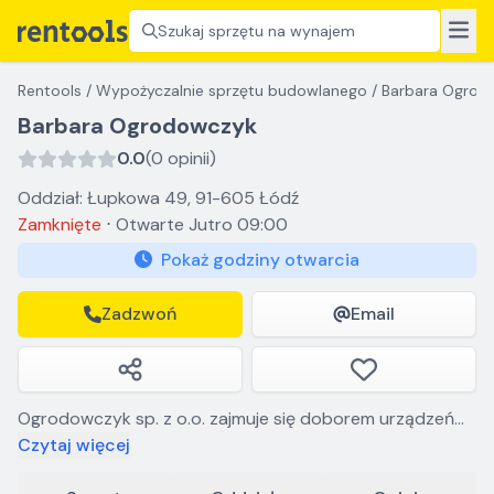
Szukaj sprzętu na wynajem
Rentools
/
Wypożyczalnie sprzętu budowlanego
/
Barbara Ogrod
Barbara Ogrodowczyk
0.0
(0 opinii)
Oddział: Łupkowa 49, 91-605 Łódź
Zamknięte
⋅
Otwarte
Jutro 09:00
Pokaż godziny otwarcia
Zadzwoń
Email
Ogrodowczyk sp. z o.o. zajmuje się doborem urządzeń
do utrzymania czystości. Prowadzimy sprzedaż, serwis i
Czytaj więcej
najem. Nasze główne marki to Karcher, IPC, Unger, TTS,