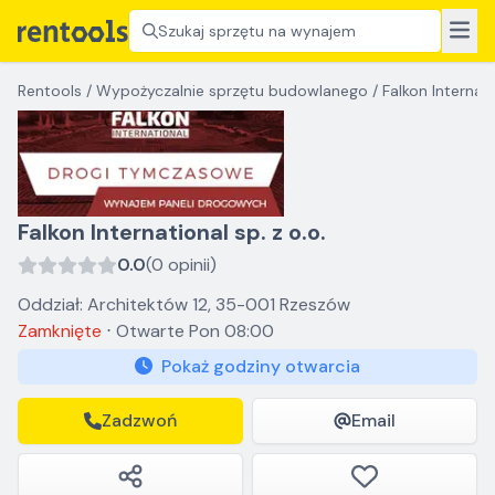
Szukaj sprzętu na wynajem
Rentools
/
Wypożyczalnie sprzętu budowlanego
/
Falkon Internati
Falkon International sp. z o.o.
0.0
(0 opinii)
Oddział: Architektów 12, 35-001 Rzeszów
Zamknięte
⋅
Otwarte
Pon 08:00
Pokaż godziny otwarcia
Zadzwoń
Email