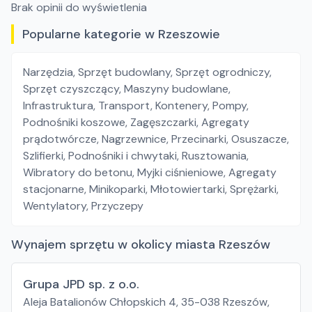
Brak opinii do wyświetlenia
Popularne kategorie w Rzeszowie
Narzędzia
,
Sprzęt budowlany
,
Sprzęt ogrodniczy
,
Sprzęt czyszczący
,
Maszyny budowlane
,
Infrastruktura
,
Transport
,
Kontenery
,
Pompy
,
Podnośniki koszowe
,
Zagęszczarki
,
Agregaty
prądotwórcze
,
Nagrzewnice
,
Przecinarki
,
Osuszacze
,
Szlifierki
,
Podnośniki i chwytaki
,
Rusztowania
,
Wibratory do betonu
,
Myjki ciśnieniowe
,
Agregaty
stacjonarne
,
Minikoparki
,
Młotowiertarki
,
Sprężarki
,
Wentylatory
,
Przyczepy
Wynajem sprzętu w okolicy miasta Rzeszów
Grupa JPD sp. z o.o.
Aleja Batalionów Chłopskich 4, 35-038 Rzeszów,