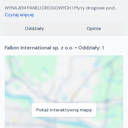
WYNAJEM PANELI DROGOWYCH ! Płyty drogowe pod
sprzęt ciężki ! Kompleksowe szybkie realizacje ! Wyceny
Czytaj więcej
dróg,wynajem +48 727 412 777
Oddziały
Opinie
Falkon International sp. z o.o. • Oddziały: 1
Pokaż interaktywną mapę