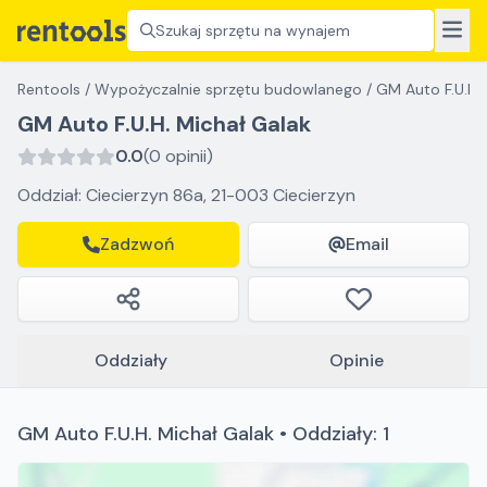
Szukaj sprzętu na wynajem
Rentools
/
Wypożyczalnie sprzętu budowlanego
/
GM Auto F.U.H.
GM Auto F.U.H. Michał Galak
0.0
(0 opinii)
Oddział: Ciecierzyn 86a, 21-003 Ciecierzyn
Zadzwoń
Email
Oddziały
Opinie
GM Auto F.U.H. Michał Galak • Oddziały: 1