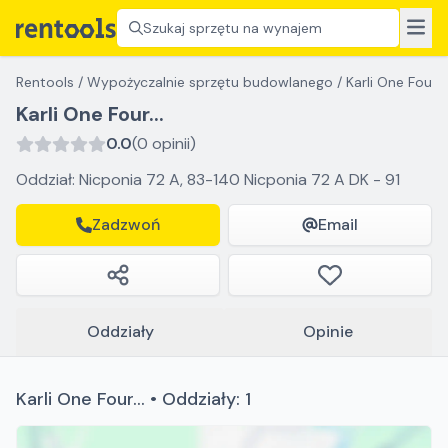
Szukaj sprzętu na wynajem
Rentools
/
Wypożyczalnie sprzętu budowlanego
/
Karli One Four...
Karli One Four...
0.0
(0 opinii)
Oddział: Nicponia 72 A, 83-140 Nicponia 72 A DK - 91
Zadzwoń
Email
Oddziały
Opinie
Karli One Four... • Oddziały: 1