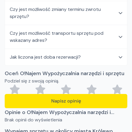
Czy jest możliwość zmiany terminu zwrotu
sprzętu?
Czy jest możliwość transportu sprzętu pod
wskazany adres?
Jak liczona jest doba rezerwacji?
Oceń O!Najem Wypożyczalnia narzędzi i sprzętu
Podziel się z swoją opinią.
Napisz opinię
Opinie o O!Najem Wypożyczalnia narzędzi i
Brak opinii do wyświetlenia
sprzętu
Wynajem sprzętu w okolicy miasta Królewo