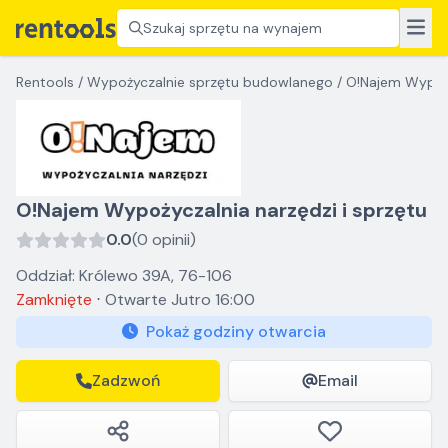
Szukaj sprzętu na wynajem
Rentools
/
Wypożyczalnie sprzętu budowlanego
/
O!Najem Wypoży
O!Najem Wypożyczalnia narzędzi i sprzętu
0.0
(0 opinii)
Oddział: Królewo 39A, 76-106
Zamknięte
⋅
Otwarte
Jutro 16:00
Pokaż godziny otwarcia
Zadzwoń
Email