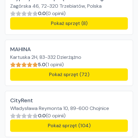
Zagórska 46, 72-320 Trzebiatów, Polska
0.0
(0 opinii)
Pokaż sprzęt (8)
MAHINA
Kartuska 2H, 83-332 Dzierżążno
5.0
(1 opinii)
Pokaż sprzęt (72)
CityRent
Władysława Reymonta 10, 89-600 Chojnice
0.0
(0 opinii)
Pokaż sprzęt (104)