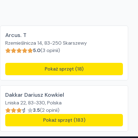
Arcus. T
Rzemieślnicza 14, 83-250 Skarszewy
5.0
(3 opinii)
Pokaż sprzęt (18)
Dakkar Dariusz Kowkiel
Lniska 22, 83-330, Polska
3.5
(2 opinii)
Pokaż sprzęt (183)