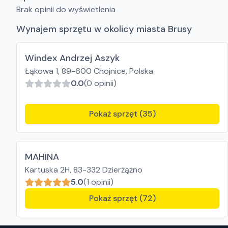
Brak opinii do wyświetlenia
Wynajem sprzętu w okolicy miasta Brusy
Windex Andrzej Aszyk
Łąkowa 1, 89-600 Chojnice, Polska
0.0
(0 opinii)
Pokaż sprzęt (35)
MAHINA
Kartuska 2H, 83-332 Dzierżążno
5.0
(1 opinii)
Pokaż sprzęt (72)