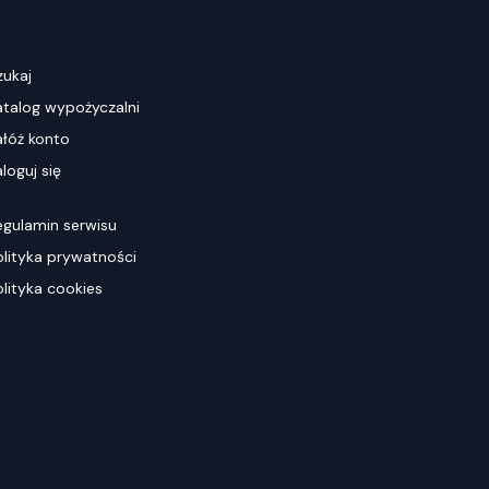
zukaj
atalog wypożyczalni
ałóż konto
loguj się
egulamin serwisu
olityka prywatności
olityka cookies