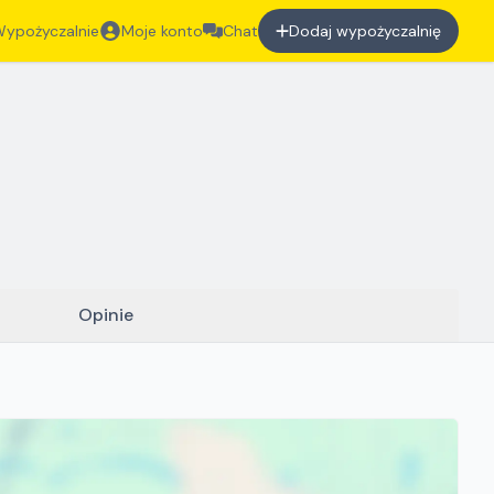
ypożyczalnie
Moje konto
Chat
Dodaj wypożyczalnię
Opinie