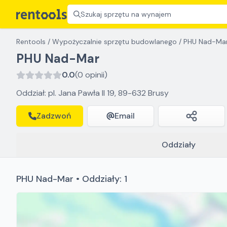
Szukaj sprzętu na wynajem
Rentools
/
Wypożyczalnie sprzętu budowlanego
/
PHU Nad-Ma
PHU Nad-Mar
0.0
(0 opinii)
Oddział: pl. Jana Pawła II 19, 89-632 Brusy
Zadzwoń
Email
Oddziały
PHU Nad-Mar • Oddziały: 1