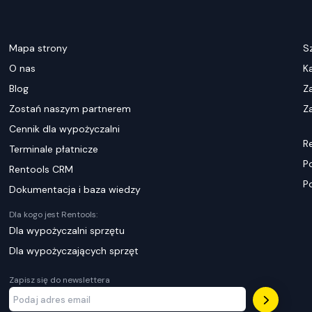
Mapa strony
S
O nas
K
Blog
Z
Zostań naszym partnerem
Za
Cennik dla wypożyczalni
R
Terminale płatnicze
P
Rentools CRM
P
Dokumentacja i baza wiedzy
Dla kogo jest Rentools:
Dla wypożyczalni sprzętu
Dla wypożyczających sprzęt
Zapisz się do newslettera