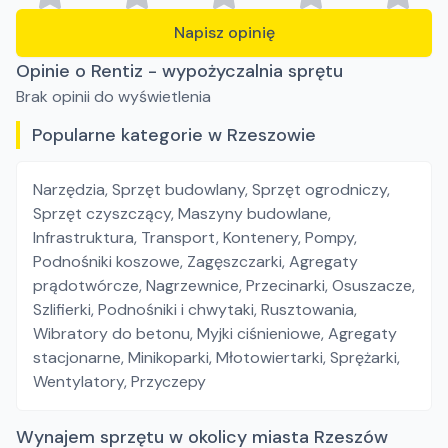
Napisz opinię
Opinie o Rentiz - wypożyczalnia sprętu
Brak opinii do wyświetlenia
Popularne kategorie w Rzeszowie
Narzędzia
,
Sprzęt budowlany
,
Sprzęt ogrodniczy
,
Sprzęt czyszczący
,
Maszyny budowlane
,
Infrastruktura
,
Transport
,
Kontenery
,
Pompy
,
Podnośniki koszowe
,
Zagęszczarki
,
Agregaty
prądotwórcze
,
Nagrzewnice
,
Przecinarki
,
Osuszacze
,
Szlifierki
,
Podnośniki i chwytaki
,
Rusztowania
,
Wibratory do betonu
,
Myjki ciśnieniowe
,
Agregaty
stacjonarne
,
Minikoparki
,
Młotowiertarki
,
Sprężarki
,
Wentylatory
,
Przyczepy
Wynajem sprzętu w okolicy miasta Rzeszów