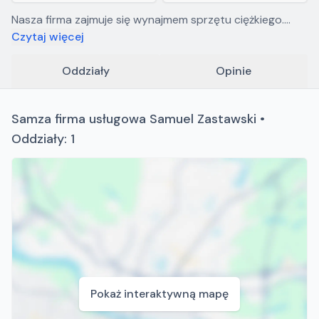
Nasza firma zajmuje się wynajmem sprzętu ciężkiego.
Koparko ładowarki. Koparki obrotowe oraz mini koparki.
Czytaj więcej
Prowadzimy również wszelkiego rodzaju prace
budowlane.
Oddziały
Opinie
Samza firma usługowa Samuel Zastawski •
Oddziały: 1
Pokaż interaktywną mapę