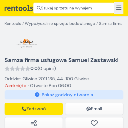
Szukaj sprzętu na wynajem
Rentools
/
Wypożyczalnie sprzętu budowlanego
/
Samza firma u
Samza firma usługowa Samuel Zastawski
0.0
(0 opinii)
Oddział: Gliwice 2011 135, 44-100 Gliwice
Zamknięte
⋅
Otwarte
Pon 06:00
Pokaż godziny otwarcia
Zadzwoń
Email