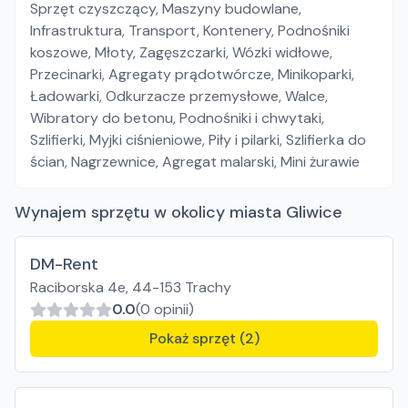
Sprzęt czyszczący
,
Maszyny budowlane
,
Infrastruktura
,
Transport
,
Kontenery
,
Podnośniki
koszowe
,
Młoty
,
Zagęszczarki
,
Wózki widłowe
,
Przecinarki
,
Agregaty prądotwórcze
,
Minikoparki
,
Ładowarki
,
Odkurzacze przemysłowe
,
Walce
,
Wibratory do betonu
,
Podnośniki i chwytaki
,
Szlifierki
,
Myjki ciśnieniowe
,
Piły i pilarki
,
Szlifierka do
ścian
,
Nagrzewnice
,
Agregat malarski
,
Mini żurawie
Wynajem sprzętu w okolicy miasta Gliwice
DM-Rent
Raciborska 4e, 44-153 Trachy
0.0
(0 opinii)
Pokaż sprzęt (2)