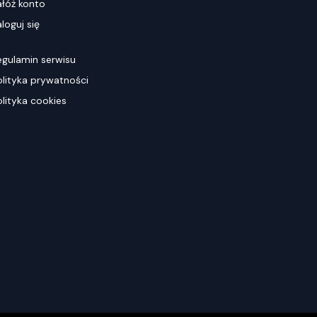
ałóż konto
loguj się
egulamin serwisu
olityka prywatności
olityka cookies