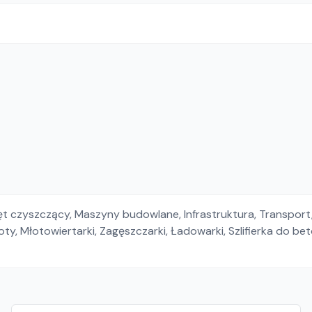
ęt czyszczący
,
Maszyny budowlane
,
Infrastruktura
,
Transport
oty
,
Młotowiertarki
,
Zagęszczarki
,
Ładowarki
,
Szlifierka do be