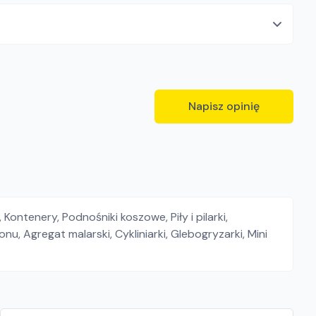
Napisz opinię
,
Kontenery
,
Podnośniki koszowe
,
Piły i pilarki
,
tonu
,
Agregat malarski
,
Cykliniarki
,
Glebogryzarki
,
Mini