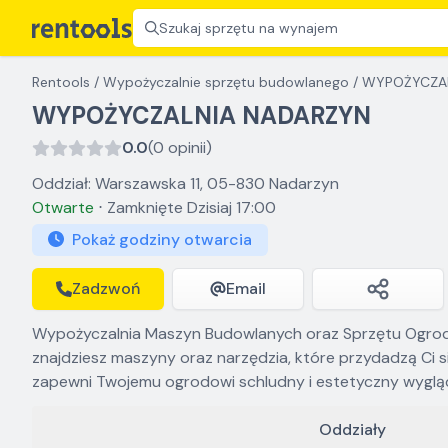
Szukaj sprzętu na wynajem
Rentools
/
Wypożyczalnie sprzętu budowlanego
/
WYPOŻYCZAL
WYPOŻYCZALNIA NADARZYN
0.0
(0 opinii)
Oddział: Warszawska 11, 05-830 Nadarzyn
Otwarte
⋅
Zamknięte
Dzisiaj 17:00
Pokaż godziny otwarcia
Zadzwoń
Email
Wypożyczalnia Maszyn Budowlanych oraz Sprzętu Ogrodn
znajdziesz maszyny oraz narzędzia, które przydadzą Ci 
zapewni Twojemu ogrodowi schludny i estetyczny wyglą
Oddziały