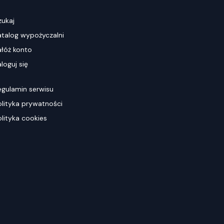
zukaj
atalog wypożyczalni
ałóż konto
loguj się
egulamin serwisu
olityka prywatności
olityka cookies