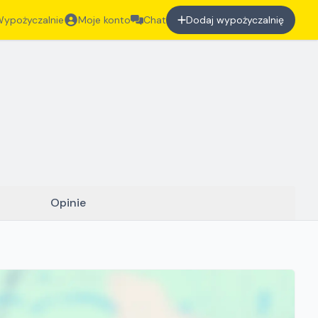
ypożyczalnie
Moje konto
Chat
Dodaj wypożyczalnię
Opinie