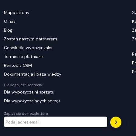
Mapa strony
S
O nas
K
Blog
Z
Zostań naszym partnerem
Za
Cennik dla wypożyczalni
R
Terminale płatnicze
P
Rentools CRM
P
Dokumentacja i baza wiedzy
Dla kogo jest Rentools:
Dla wypożyczalni sprzętu
Dla wypożyczających sprzęt
Zapisz się do newslettera