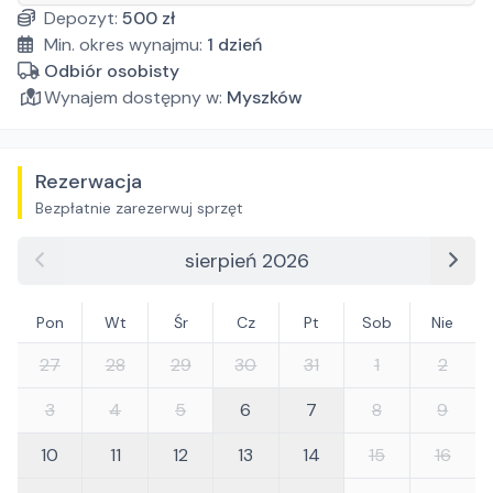
Depozyt:
500
zł
Min. okres wynajmu:
1
dzień
Odbiór osobisty
Wynajem dostępny w:
Myszków
Rezerwacja
Bezpłatnie zarezerwuj sprzęt
sierpień 2026
Pon
Wt
Śr
Cz
Pt
Sob
Nie
27
28
29
30
31
1
2
3
4
5
6
7
8
9
10
11
12
13
14
15
16