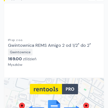
IFI sp. z o.o.
Gwintownica REMS Amigo 2 od 1/2" do 2"
Gwintownice
169.00
zł/
dzień
Myszków