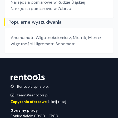
Narzędzia pomiarowe
w Rudzie Śląskiej
Narzędzia pomiarowe
w Zabrzu
Popularne wyszukiwania
Anemometr
,
Wilgotnościomierz
,
Miernik
,
Miernik
wilgotności
,
Higrometr
,
Sonometr
Rentools sp. z o.o.
team@rentools.pl
Zapytania ofertowe
kliknij tutaj
Godziny pracy
Poniedziałek: 09:00 - 17:00