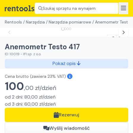
Szukaj sprzętu na wynajem
Rentools
/
Narzędzia
/
Narzędzia pomiarowe
/
Anemometr Testo 
Anemometr Testo 417
ID:
10019
-
IFI sp. z o.o.
Pokaż opis
Cena brutto
(zawiera 23% VAT)
100
,
00
zł/
dzień
od
2
dni
:
80,00
zł/
dzień
od
3
dni
:
60,00
zł/
dzień
Rezerwuj
Wyślij wiadomość