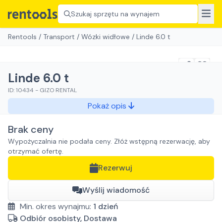
Szukaj sprzętu na wynajem
Rentools
/
Transport
/
Wózki widłowe
/
Linde 6.0 t
Linde 6.0 t
ID:
10434
-
GIZO RENTAL
Pokaż opis
Brak ceny
Wypożyczalnia nie podała ceny. Złóż wstępną rezerwację, aby
otrzymać ofertę.
Rezerwuj
Wyślij wiadomość
Min. okres wynajmu:
1
dzień
Odbiór osobisty, Dostawa