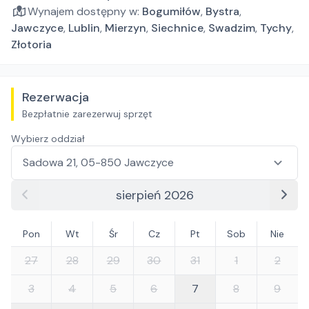
Wynajem dostępny w:
Bogumiłów
,
Bystra
,
Jawczyce
,
Lublin
,
Mierzyn
,
Siechnice
,
Swadzim
,
Tychy
,
Złotoria
Rezerwacja
Bezpłatnie zarezerwuj sprzęt
Wybierz oddział
sierpień 2026
Pon
Wt
Śr
Cz
Pt
Sob
Nie
27
28
29
30
31
1
2
3
4
5
6
7
8
9