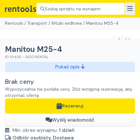
Szukaj sprzętu na wynajem
Rentools
/
Transport
/
Wózki widłowe
/
Manitou M25-4
Manitou M25-4
ID:
10435
-
GIZO RENTAL
Pokaż opis
Brak ceny
Wypożyczalnia nie podała ceny. Złóż wstępną rezerwację, aby
otrzymać ofertę.
Rezerwuj
Wyślij wiadomość
Min. okres wynajmu:
1
dzień
Odbiór osobisty, Dostawa