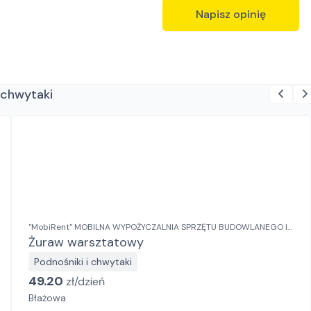
Napisz opinię
 chwytaki
"MobiRent" MOBILNA WYPOŻYCZALNIA SPRZĘTU BUDOWLANEGO I
OGRODOWEGO Jaroslaw Rybka
Żuraw warsztatowy
Podnośniki i chwytaki
49.20
zł/
dzień
Błażowa