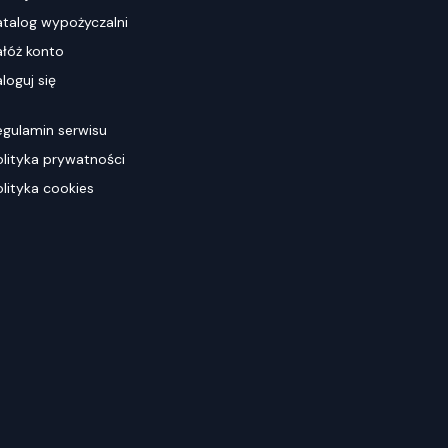
atalog wypożyczalni
ałóż konto
loguj się
egulamin serwisu
olityka prywatności
olityka cookies