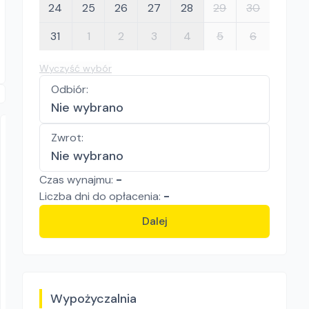
24
25
26
27
28
29
30
31
1
2
3
4
5
6
Wyczyść wybór
Odbiór
:
Nie wybrano
Zwrot
:
Nie wybrano
Czas wynajmu:
-
Liczba
dni
do opłacenia:
-
Dalej
"WŁODEK" Wypożyczalnia Sprzętu Budowlanego i Ogrodniczego
Podnośnik do płyt G-K
Podnośniki i chwytaki
60.00
zł/
dzień
Dostępność aktualizowana na żywo
Wypożyczalnia
Niepołomice