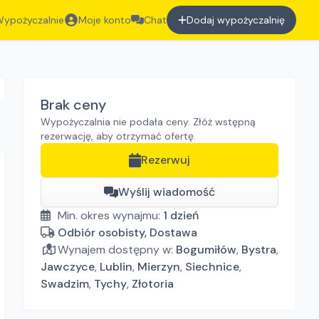
ypożyczalnie
Moje konto
Chat
Dodaj wypożyczalnię
Brak ceny
Wypożyczalnia nie podała ceny. Złóż wstępną
rezerwację, aby otrzymać ofertę.
Rezerwuj
Wyślij wiadomość
Min. okres wynajmu:
1
dzień
Odbiór osobisty, Dostawa
Wynajem dostępny w:
Bogumiłów
,
Bystra
,
Jawczyce
,
Lublin
,
Mierzyn
,
Siechnice
,
Swadzim
,
Tychy
,
Złotoria