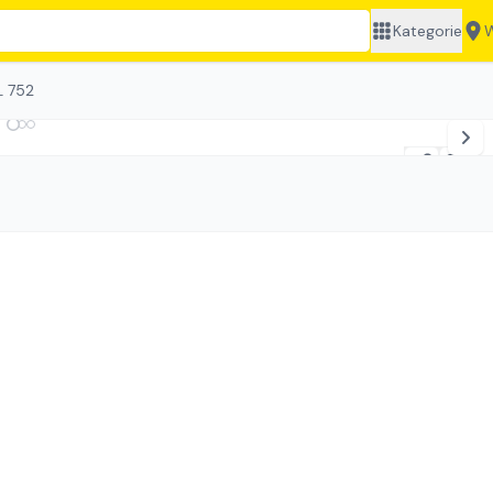
Kategorie
W
L 752