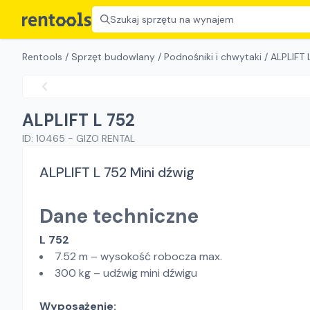
Szukaj sprzętu na wynajem
Rentools
/
Sprzęt budowlany
/
Podnośniki i chwytaki
/
ALPLIFT 
ALPLIFT L 752
ID:
10465
-
GIZO RENTAL
ALPLIFT L 752 Mini dźwig
Dane techniczne
L 752
7.52 m – wysokość robocza max.
300 kg – udźwig mini dźwigu
Wyposażenie: