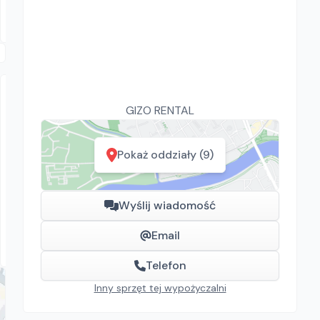
GIZO RENTAL
Pokaż oddziały (9)
GIZO RENTAL
Linde E25
Wyślij wiadomość
Wózki widłowe
Email
Jawczyce, Siechnice, Bystra, Swadzim, Lublin, Mierzyn,
Złotoria, Bogumiłów, Tychy
Telefon
Inny sprzęt tej wypożyczalni