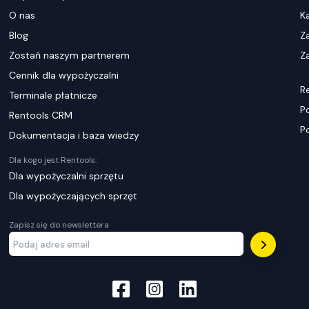
O nas
K
Blog
Z
Zostań naszym partnerem
Za
Cennik dla wypożyczalni
R
Terminale płatnicze
P
Rentools CRM
P
Dokumentacja i baza wiedzy
Dla kogo jest Rentools:
Dla wypożyczalni sprzętu
Dla wypożyczających sprzęt
Zapisz się do newslettera