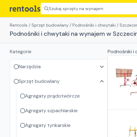
Szukaj sprzętu na wynajem
Rentools
/
Sprzęt budowlany
/
Podnośniki i chwytaki
/
Szczeci
Podnośniki i chwytaki na wynajem w Szczeci
Kategorie
Podnośniki i
Narzędzia
Sprzęt budowlany
Agregaty prądotwórcze
Agregaty szpachlarskie
Agregaty tynkarskie