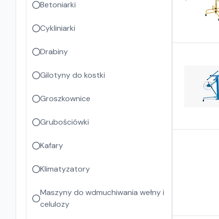
Betoniarki
Cykliniarki
Drabiny
Gilotyny do kostki
Groszkownice
Grubościówki
Kafary
Klimatyzatory
Maszyny do wdmuchiwania wełny i
celulozy