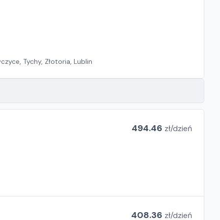
zyce, Tychy, Złotoria, Lublin
494.46
zł/
dzień
408.36
zł/
dzień