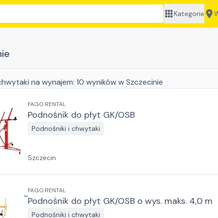
Kategorie
W
n
nie
 chwytaki
na wynajem:
10
wyników
w Szczecinie
FAGO RENTAL
Podnośnik do płyt GK/OSB
Podnośniki i chwytaki
Szczecin
FAGO RENTAL
Podnośnik do płyt GK/OSB o wys. maks. 4,0 m
Podnośniki i chwytaki