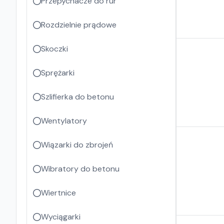
Przepychacze do rur
Rozdzielnie prądowe
Skoczki
Sprężarki
Szlifierka do betonu
Wentylatory
Wiązarki do zbrojeń
Wibratory do betonu
Wiertnice
Wyciągarki