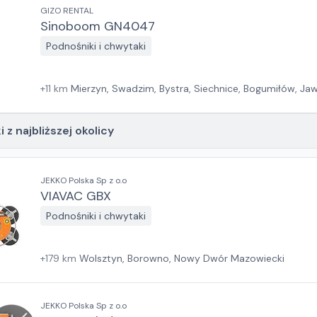
GIZO RENTAL
Sinoboom GN4047
Podnośniki i chwytaki
+
11
km
Mierzyn, Swadzim, Bystra, Siechnice, Bogumiłów, Jawc
 z najbliższej okolicy
JEKKO Polska Sp z o.o
VIAVAC GBX
Podnośniki i chwytaki
+
179
km
Wolsztyn, Borowno, Nowy Dwór Mazowiecki
JEKKO Polska Sp z o.o