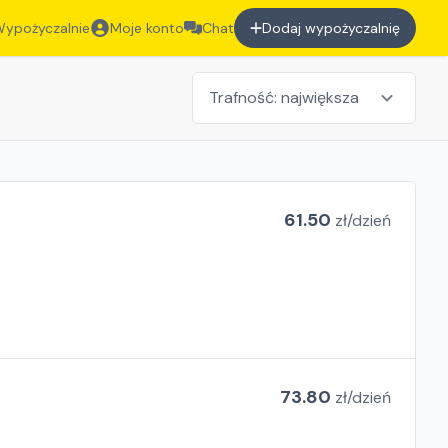
ypożyczalnie
Moje konto
Chat
Dodaj wypożyczalnię
61.50
zł/
dzień
73.80
zł/
dzień