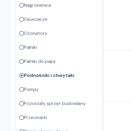
Nagrzewnice
Osuszacze
Ozonatory
Palniki
Palniki do papy
Podnośniki i chwytaki
Pompy
Pozostały sprzęt budowlany
Przecinarki