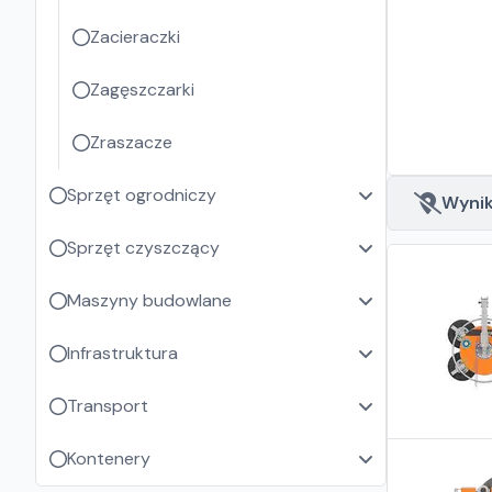
Zacieraczki
Zagęszczarki
Zraszacze
Sprzęt ogrodniczy
Wyniki
Sprzęt czyszczący
Maszyny budowlane
Infrastruktura
Transport
Kontenery