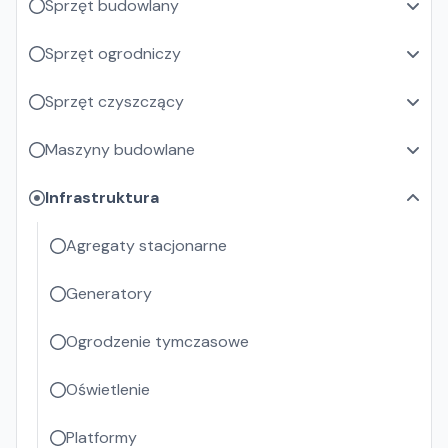
Sprzęt budowlany
Sprzęt ogrodniczy
Sprzęt czyszczący
Maszyny budowlane
Infrastruktura
Agregaty stacjonarne
Generatory
Ogrodzenie tymczasowe
Oświetlenie
Platformy