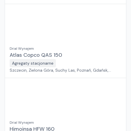
Jawor, Wrocław, Płock, Pabianice, Rawa Mazowiecka,
Warszawa, Sosnowiec, Kraków, Białystok, Rzeszów
Drial Wynajem
Atlas Copco QAS 150
Agregaty stacjonarne
Szczecin, Zielona Góra, Suchy Las, Poznań, Gdańsk,
Jawor, Wrocław, Płock, Pabianice, Rawa Mazowiecka,
Warszawa, Sosnowiec, Kraków, Białystok, Rzeszów
Drial Wynajem
Himoinsa HFW 160