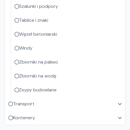
Szalunki i podpory
Tablice i znaki
Węzeł betoniarski
Windy
Zbiorniki na paliwo
Zbiorniki na wodę
Zsypy budowlane
Transport
Kontenery