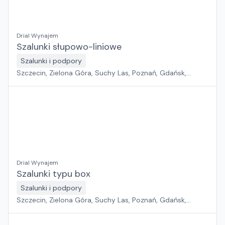
Drial Wynajem
Szalunki słupowo-liniowe
Szalunki i podpory
Szczecin, Zielona Góra, Suchy Las, Poznań, Gdańsk,
Jawor, Wrocław, Płock, Pabianice, Rawa Mazowiecka,
Warszawa, Sosnowiec, Kraków, Białystok, Rzeszów
Drial Wynajem
Szalunki typu box
Szalunki i podpory
Szczecin, Zielona Góra, Suchy Las, Poznań, Gdańsk,
Jawor, Wrocław, Płock, Pabianice, Rawa Mazowiecka,
Warszawa, Sosnowiec, Kraków, Białystok, Rzeszów