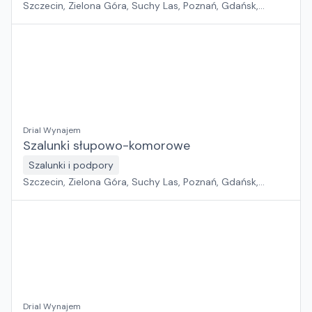
Szczecin, Zielona Góra, Suchy Las, Poznań, Gdańsk,
Jawor, Wrocław, Płock, Pabianice, Rawa Mazowiecka,
Warszawa, Sosnowiec, Kraków, Białystok, Rzeszów
Drial Wynajem
Szalunki słupowo-komorowe
Szalunki i podpory
Szczecin, Zielona Góra, Suchy Las, Poznań, Gdańsk,
Jawor, Wrocław, Płock, Pabianice, Rawa Mazowiecka,
Warszawa, Sosnowiec, Kraków, Białystok, Rzeszów
Drial Wynajem