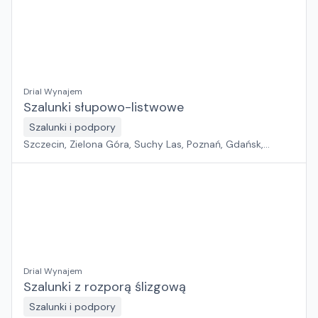
Drial Wynajem
Szalunki słupowo-listwowe
Szalunki i podpory
Szczecin, Zielona Góra, Suchy Las, Poznań, Gdańsk,
Jawor, Wrocław, Płock, Pabianice, Rawa Mazowiecka,
Warszawa, Sosnowiec, Kraków, Białystok, Rzeszów
Drial Wynajem
Szalunki z rozporą ślizgową
Szalunki i podpory