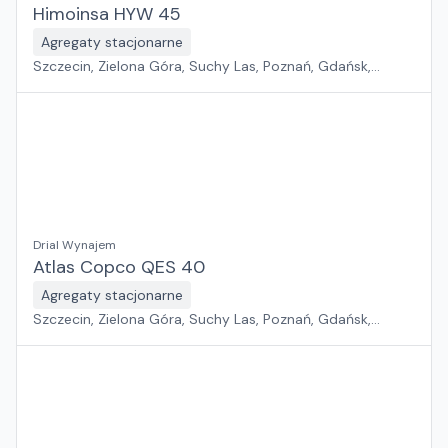
Himoinsa HYW 45
Agregaty stacjonarne
Szczecin, Zielona Góra, Suchy Las, Poznań, Gdańsk,
Jawor, Wrocław, Płock, Pabianice, Rawa Mazowiecka,
Warszawa, Sosnowiec, Kraków, Białystok, Rzeszów
Drial Wynajem
Atlas Copco QES 40
Agregaty stacjonarne
Szczecin, Zielona Góra, Suchy Las, Poznań, Gdańsk,
Jawor, Wrocław, Płock, Pabianice, Rawa Mazowiecka,
Warszawa, Sosnowiec, Kraków, Białystok, Rzeszów