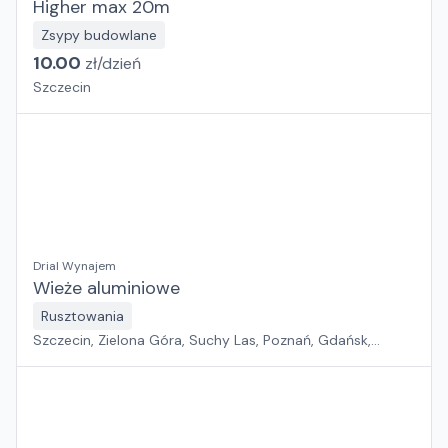
Higher max 20m
Zsypy budowlane
10.00
zł/
dzień
Szczecin
Drial Wynajem
Wieże aluminiowe
Rusztowania
Szczecin, Zielona Góra, Suchy Las, Poznań, Gdańsk,
Jawor, Wrocław, Płock, Pabianice, Rawa Mazowiecka,
Warszawa, Sosnowiec, Kraków, Białystok, Rzeszów