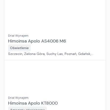
Warszawa, Sosnowiec, Kraków, Białystok, Rzeszów
Drial Wynajem
Himoinsa Apolo AS4006 M6
Oświetlenie
Szczecin, Zielona Góra, Suchy Las, Poznań, Gdańsk,
Jawor, Wrocław, Płock, Pabianice, Rawa Mazowiecka,
Warszawa, Sosnowiec, Kraków, Białystok, Rzeszów
Drial Wynajem
Himoinsa Apolo KT8000