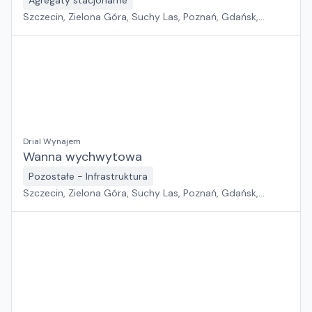
Agregaty stacjonarne
Szczecin, Zielona Góra, Suchy Las, Poznań, Gdańsk,
Jawor, Wrocław, Płock, Pabianice, Rawa Mazowiecka,
Warszawa, Sosnowiec, Kraków, Białystok, Rzeszów
Drial Wynajem
Wanna wychwytowa
Pozostałe - Infrastruktura
Szczecin, Zielona Góra, Suchy Las, Poznań, Gdańsk,
Jawor, Wrocław, Płock, Pabianice, Rawa Mazowiecka,
Warszawa, Sosnowiec, Kraków, Białystok, Rzeszów