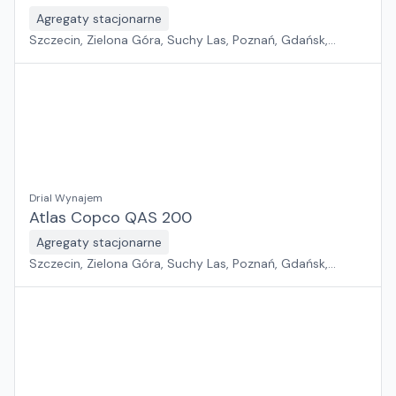
Agregaty stacjonarne
Szczecin, Zielona Góra, Suchy Las, Poznań, Gdańsk,
Jawor, Wrocław, Płock, Pabianice, Rawa Mazowiecka,
Warszawa, Sosnowiec, Kraków, Białystok, Rzeszów
Drial Wynajem
Atlas Copco QAS 200
Agregaty stacjonarne
Szczecin, Zielona Góra, Suchy Las, Poznań, Gdańsk,
Jawor, Wrocław, Płock, Pabianice, Rawa Mazowiecka,
Warszawa, Sosnowiec, Kraków, Białystok, Rzeszów