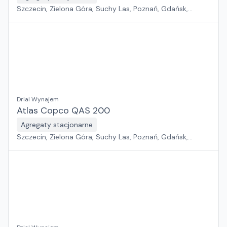
Szczecin, Zielona Góra, Suchy Las, Poznań, Gdańsk,
Jawor, Wrocław, Płock, Pabianice, Rawa Mazowiecka,
Warszawa, Sosnowiec, Kraków, Białystok, Rzeszów
Drial Wynajem
Atlas Copco QAS 200
Agregaty stacjonarne
Szczecin, Zielona Góra, Suchy Las, Poznań, Gdańsk,
Jawor, Wrocław, Płock, Pabianice, Rawa Mazowiecka,
Warszawa, Sosnowiec, Kraków, Białystok, Rzeszów