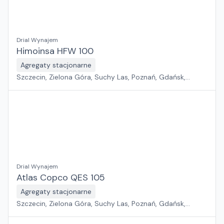
Drial Wynajem
Himoinsa HFW 100
Agregaty stacjonarne
Szczecin, Zielona Góra, Suchy Las, Poznań, Gdańsk,
Jawor, Wrocław, Płock, Pabianice, Rawa Mazowiecka,
Warszawa, Sosnowiec, Kraków, Białystok, Rzeszów
Drial Wynajem
Atlas Copco QES 105
Agregaty stacjonarne
Szczecin, Zielona Góra, Suchy Las, Poznań, Gdańsk,
Jawor, Wrocław, Płock, Pabianice, Rawa Mazowiecka,
Warszawa, Sosnowiec, Kraków, Białystok, Rzeszów