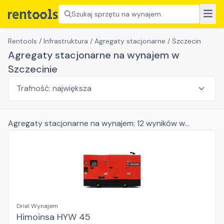
Szukaj sprzętu na wynajem
Rentools
/
Infrastruktura
/
Agregaty stacjonarne
/
Szczecin
Agregaty stacjonarne na wynajem w
Szczecinie
Agregaty stacjonarne
na wynajem:
12
wyników
w
Szczecinie
Drial Wynajem
Himoinsa HYW 45