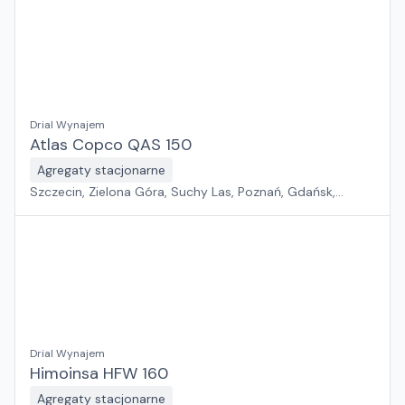
Drial Wynajem
Atlas Copco QAS 150
Agregaty stacjonarne
Szczecin, Zielona Góra, Suchy Las, Poznań, Gdańsk,
Jawor, Wrocław, Płock, Pabianice, Rawa Mazowiecka,
Warszawa, Sosnowiec, Kraków, Białystok, Rzeszów
Drial Wynajem
Himoinsa HFW 160
Agregaty stacjonarne