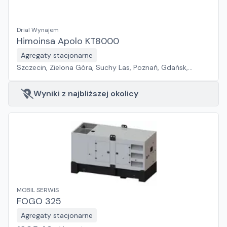
Drial Wynajem
Himoinsa Apolo KT8000
Agregaty stacjonarne
Szczecin, Zielona Góra, Suchy Las, Poznań, Gdańsk,
Jawor, Wrocław, Płock, Pabianice, Rawa Mazowiecka,
Warszawa, Sosnowiec, Kraków, Białystok, Rzeszów
Wyniki z najbliższej okolicy
MOBIL SERWIS
FOGO 325
Agregaty stacjonarne