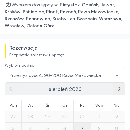
Wynajem dostępny w:
Białystok
,
Gdańsk
,
Jawor
,
Kraków
,
Pabianice
,
Płock
,
Poznań
,
Rawa Mazowiecka
,
Rzeszów
,
Sosnowiec
,
Suchy Las
,
Szczecin
,
Warszawa
,
Wrocław
,
Zielona Góra
Rezerwacja
Bezpłatnie zarezerwuj sprzęt
Wybierz oddział
sierpień 2026
Pon
Wt
Śr
Cz
Pt
Sob
Nie
27
28
29
30
31
1
2
3
4
5
6
7
8
9