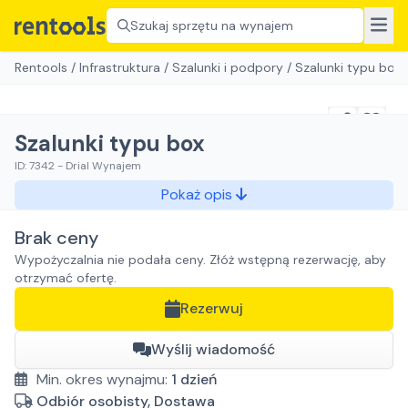
Szukaj sprzętu na wynajem
Rentools
/
Infrastruktura
/
Szalunki i podpory
/
Szalunki typu box
Szalunki typu box
ID:
7342
-
Drial Wynajem
Pokaż opis
Brak ceny
Wypożyczalnia nie podała ceny. Złóż wstępną rezerwację, aby
otrzymać ofertę.
Rezerwuj
Wyślij wiadomość
Min. okres wynajmu:
1
dzień
Odbiór osobisty, Dostawa