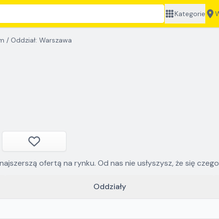
Kategorie
W
em
/
Oddział: Warszawa
szerszą ofertą na rynku. Od nas nie usłyszysz, że się czegoś
Oddziały