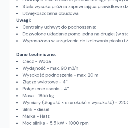
Stała wysoka próżnia zapewniająca prawidłowe dzi
Dźwiękoszczelna obudowa.
Uwagi:
Centralny uchwyt do podnoszenia;
Dozwolone układanie pomp jedna na drugiej (w sto
Wyposażona w urządzenie do izolowania piasku i ż
Dane techniczne:
Ciecz - Woda
Wydajność - max. 90 m3/h
Wysokość podnoszenia - max. 20 m
Złącze wylotowe - 4″
Połączenie ssania - 4″
Masa - 1855 kg
Wymiary (długość × szerokość × wysokość) - 22
Silnik - diesel
Marka - Hatz
Moc silnika - 5,5 kW × 1800 rpm