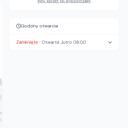
Inny sprzęt tej wypożyczalni
Godziny otwarcia
Zamknięte
⋅
Otwarte
Jutro 08:00
Drial Wynajem
Swepac F 82
Zagęszczarki
Rawa Mazowiecka, Białystok, Gdańsk, Kraków, Poznań,
Rzeszów, Sosnowiec, Szczecin, Warszawa, Wrocław,
Płock, Jawor, Pabianice, Suchy Las, Zielona Góra