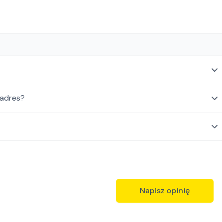
 adres?
Napisz opinię