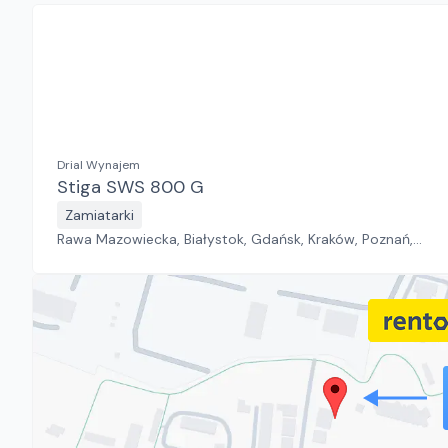
Drial Wynajem
Stiga SWS 800 G
Zamiatarki
Rawa Mazowiecka, Białystok, Gdańsk, Kraków, Poznań,
Rzeszów, Sosnowiec, Szczecin, Warszawa, Wrocław,
Płock, Jawor, Pabianice, Suchy Las, Zielona Góra