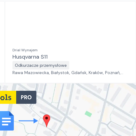
Drial Wynajem
Husqvarna S11
Odkurzacze przemysłowe
Rawa Mazowiecka, Białystok, Gdańsk, Kraków, Poznań,
Rzeszów, Sosnowiec, Szczecin, Warszawa, Wrocław,
Płock, Jawor, Pabianice, Suchy Las, Zielona Góra