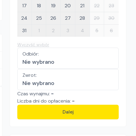
17
18
19
20
21
22
23
24
25
26
27
28
29
30
31
1
2
3
4
5
6
Wyczyść wybór
Odbiór
:
Nie wybrano
Zwrot
:
Nie wybrano
Czas wynajmu:
-
Liczba
dni
do opłacenia:
-
Dalej