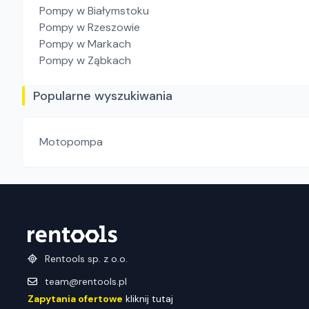
Pompy
w Białymstoku
Pompy
w Rzeszowie
Pompy
w Markach
Pompy
w Ząbkach
Popularne wyszukiwania
Motopompa
Rentools sp. z o.o.
team@rentools.pl
Zapytania ofertowe
kliknij tutaj