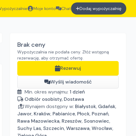
ypożyczalnie
Moje konto
Chat
Dodaj wypożyczalnię
Brak ceny
Wypożyczalnia nie podała ceny. Złóż wstępną
rezerwację, aby otrzymać ofertę.
Rezerwuj
Wyślij wiadomość
Min. okres wynajmu:
1
dzień
Odbiór osobisty, Dostawa
Wynajem dostępny w:
Białystok
,
Gdańsk
,
Jawor
,
Kraków
,
Pabianice
,
Płock
,
Poznań
,
Rawa Mazowiecka
,
Rzeszów
,
Sosnowiec
,
Suchy Las
,
Szczecin
,
Warszawa
,
Wrocław
,
Zielona Góra