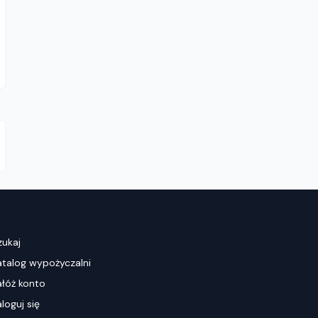
zukaj
atalog wypożyczalni
ałóż konto
loguj się