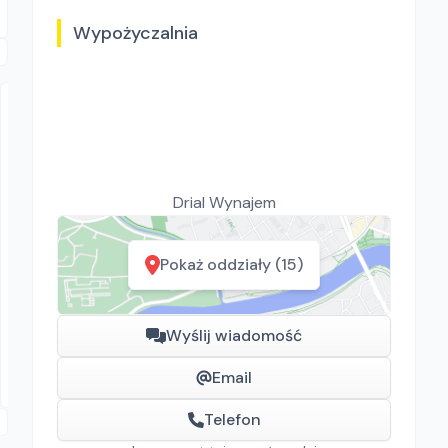
Wypożyczalnia
Drial Wynajem
WYPOŻYCZALNIA KSIĄŻENICE G.CARBON
Motopompa / Pompa powierzchniowa Tagred
Pokaż oddziały (15)
6500 W 60000 l/h
Pompy
Wyślij wiadomość
80.00
zł/
dzień
Książenice
Email
Telefon