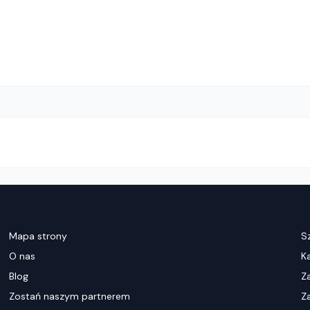
Mapa strony
S
O nas
K
Blog
Z
Zostań naszym partnerem
Za