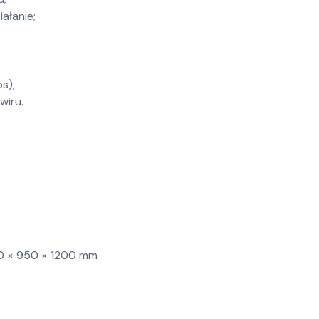
ałanie;
s);
wiru.
50 × 950 × 1200 mm