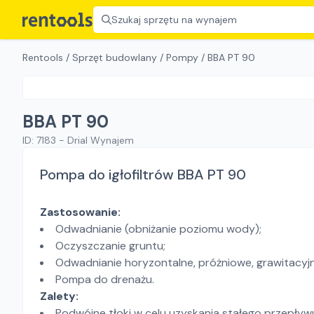
Szukaj sprzętu na wynajem
Rentools
/
Sprzęt budowlany
/
Pompy
/
BBA PT 90
BBA PT 90
ID:
7183
-
Drial Wynajem
Pompa do igłofiltrów BBA PT 90
Zastosowanie:
Odwadnianie (obniżanie poziomu wody);
Oczyszczanie gruntu;
Odwadnianie horyzontalne, próżniowe, grawitacyjn
Pompa do drenażu.
Zalety:
Podwójne tłoki w celu uzyskania stałego przepływ