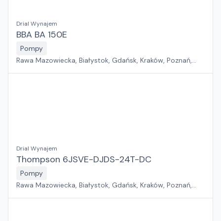
Drial Wynajem
BBA BA 150E
Pompy
Rawa Mazowiecka, Białystok, Gdańsk, Kraków, Poznań,
Rzeszów, Sosnowiec, Szczecin, Warszawa, Wrocław,
Płock, Jawor, Pabianice, Suchy Las, Zielona Góra
Drial Wynajem
Thompson 6JSVE-DJDS-24T-DC
Pompy
Rawa Mazowiecka, Białystok, Gdańsk, Kraków, Poznań,
Rzeszów, Sosnowiec, Szczecin, Warszawa, Wrocław,
Płock, Jawor, Pabianice, Suchy Las, Zielona Góra