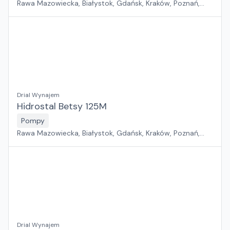
Rawa Mazowiecka, Białystok, Gdańsk, Kraków, Poznań,
Rzeszów, Sosnowiec, Szczecin, Warszawa, Wrocław,
Płock, Jawor, Pabianice, Suchy Las, Zielona Góra
Drial Wynajem
Hidrostal Betsy 125M
Pompy
Rawa Mazowiecka, Białystok, Gdańsk, Kraków, Poznań,
Rzeszów, Sosnowiec, Szczecin, Warszawa, Wrocław,
Płock, Jawor, Pabianice, Suchy Las, Zielona Góra
Drial Wynajem