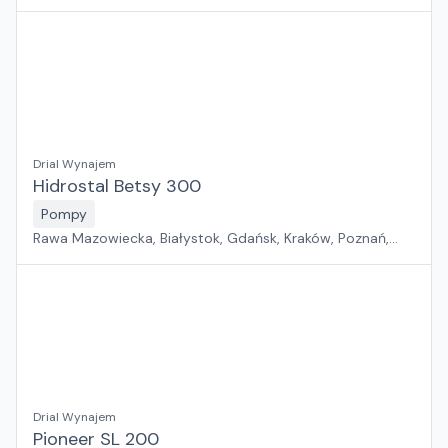
Rzeszów, Sosnowiec, Szczecin, Warszawa, Wrocław,
Płock, Jawor, Pabianice, Suchy Las, Zielona Góra
Drial Wynajem
Hidrostal Betsy 300
Pompy
Rawa Mazowiecka, Białystok, Gdańsk, Kraków, Poznań,
Rzeszów, Sosnowiec, Szczecin, Warszawa, Wrocław,
Płock, Jawor, Pabianice, Suchy Las, Zielona Góra
Drial Wynajem
Pioneer SL 200