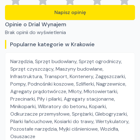
Napisz opinię
Opinie o Drial Wynajem
Brak opinii do wyświetlenia
Popularne kategorie w Krakowie
Narzędzia
,
Sprzęt budowlany
,
Sprzęt ogrodniczy
,
Sprzęt czyszczący
,
Maszyny budowlane
,
Infrastruktura
,
Transport
,
Kontenery
,
Zagęszczarki
,
Pompy
,
Podnośniki koszowe
,
Szlifierki
,
Nagrzewnice
,
Agregaty prądotwórcze
,
Młoty
,
Młotowiertarki
,
Przecinarki
,
Piły i pilarki
,
Agregaty stacjonarne
,
Minikoparki
,
Wibratory do betonu
,
Koparki
,
Odkurzacze przemysłowe
,
Sprężarki
,
Glebogryzarki
,
Pilarki łańcuchowe
,
Kosiarki do trawy
,
Wertykulatory
,
Pozostałe narzędzia
,
Myjki ciśnieniowe
,
Wozidła
,
Osuszacze