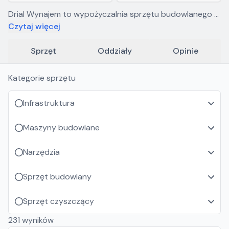
Drial Wynajem to wypożyczalnia sprzętu budowlanego z
najszerszą ofertą na rynku. Od nas nie usłyszysz, że się
Czytaj więcej
czegoś nie da zrobić.
Sprzęt
Oddziały
Opinie
Kategorie sprzętu
Infrastruktura
Maszyny budowlane
Narzędzia
Sprzęt budowlany
Sprzęt czyszczący
231
wyników