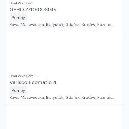
Drial Wynajem
GEHO ZZD900SGG
Pompy
Rawa Mazowiecka, Białystok, Gdańsk, Kraków, Poznań,
Rzeszów, Sosnowiec, Szczecin, Warszawa, Wrocław,
Płock, Jawor, Pabianice, Suchy Las, Zielona Góra
Drial Wynajem
Varisco Ecomatic 4
Pompy
Rawa Mazowiecka, Białystok, Gdańsk, Kraków, Poznań,
Rzeszów, Sosnowiec, Szczecin, Warszawa, Wrocław,
Płock, Jawor, Pabianice, Suchy Las, Zielona Góra