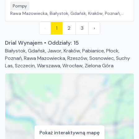
Pompy
Rawa Mazowiecka, Białystok, Gdańsk, Kraków, Poznań,
Rzeszów, Sosnowiec, Szczecin, Warszawa, Wrocław,
Płock, Jawor, Pabianice, Suchy Las, Zielona Góra
‹
1
2
3
›
Drial Wynajem • Oddziały: 15
Białystok
,
Gdańsk
,
Jawor
,
Kraków
,
Pabianice
,
Płock
,
Poznań
,
Rawa Mazowiecka
,
Rzeszów
,
Sosnowiec
,
Suchy
Las
,
Szczecin
,
Warszawa
,
Wrocław
,
Zielona Góra
Pokaż interaktywną mapę