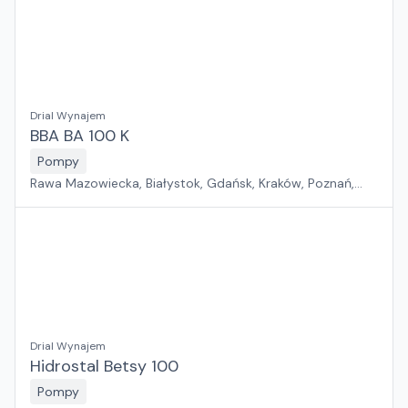
Drial Wynajem
BBA BA 100 K
Pompy
Rawa Mazowiecka, Białystok, Gdańsk, Kraków, Poznań,
Rzeszów, Sosnowiec, Szczecin, Warszawa, Wrocław,
Płock, Jawor, Pabianice, Suchy Las, Zielona Góra
Drial Wynajem
Hidrostal Betsy 100
Pompy