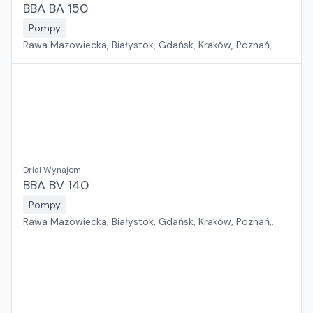
BBA BA 150
Pompy
Rawa Mazowiecka, Białystok, Gdańsk, Kraków, Poznań,
Rzeszów, Sosnowiec, Szczecin, Warszawa, Wrocław,
Płock, Jawor, Pabianice, Suchy Las, Zielona Góra
Drial Wynajem
BBA BV 140
Pompy
Rawa Mazowiecka, Białystok, Gdańsk, Kraków, Poznań,
Rzeszów, Sosnowiec, Szczecin, Warszawa, Wrocław,
Płock, Jawor, Pabianice, Suchy Las, Zielona Góra