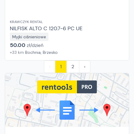
KRAWCZYK RENTAL
NILFISK ALTO C 120.7-6 PC UE
Myjki ciśnieniowe
50.00
zł/
dzień
+
33
km
Bochnia, Brzesko
‹
1
2
›