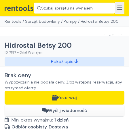
Szukaj sprzętu na wynajem
Rentools
/
Sprzęt budowlany
/
Pompy
/
Hidrostal Betsy 200
Hidrostal Betsy 200
ID:
7197
-
Drial Wynajem
Pokaż opis
Brak ceny
Wypożyczalnia nie podała ceny. Złóż wstępną rezerwację, aby
otrzymać ofertę.
Rezerwuj
Wyślij wiadomość
Min. okres wynajmu:
1
dzień
Odbiór osobisty, Dostawa