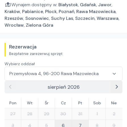
Wynajem dostępny w:
Białystok
,
Gdańsk
,
Jawor
,
Kraków
,
Pabianice
,
Płock
,
Poznań
,
Rawa Mazowiecka
,
Rzeszów
,
Sosnowiec
,
Suchy Las
,
Szczecin
,
Warszawa
,
Wrocław
,
Zielona Góra
Rezerwacja
Bezpłatnie zarezerwuj sprzęt
Wybierz oddział
sierpień 2026
Pon
Wt
Śr
Cz
Pt
Sob
Nie
27
28
29
30
31
1
2
3
4
5
6
7
8
9