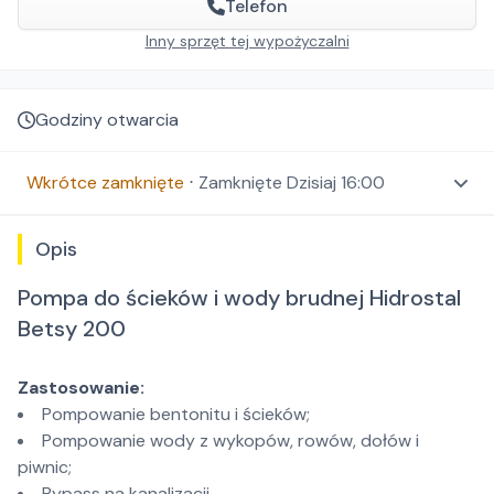
Telefon
Inny sprzęt tej wypożyczalni
Godziny otwarcia
Wkrótce zamknięte
⋅
Zamknięte
Dzisiaj 16:00
Opis
Pompa do ścieków i wody brudnej Hidrostal
Betsy 200
Zastosowanie:
Pompowanie bentonitu i ścieków;
Pompowanie wody z wykopów, rowów, dołów i
piwnic;
Bypass na kanalizacji.