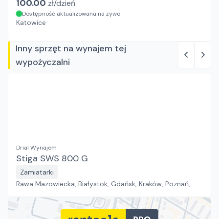
100.00
zł/
dzień
Dostępność aktualizowana na żywo
Katowice
Inny sprzęt na wynajem tej
wypożyczalni
Drial Wynajem
Stiga SWS 800 G
Zamiatarki
Rawa Mazowiecka, Białystok, Gdańsk, Kraków, Poznań,
Rzeszów, Sosnowiec, Szczecin, Warszawa, Wrocław,
Płock, Jawor, Pabianice, Suchy Las, Zielona Góra