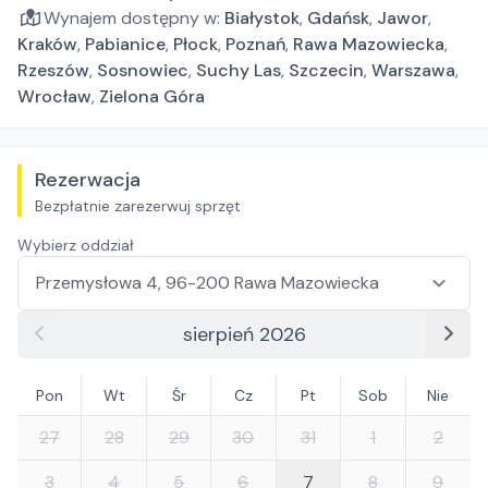
Wynajem dostępny w:
Białystok
,
Gdańsk
,
Jawor
,
Kraków
,
Pabianice
,
Płock
,
Poznań
,
Rawa Mazowiecka
,
Rzeszów
,
Sosnowiec
,
Suchy Las
,
Szczecin
,
Warszawa
,
Wrocław
,
Zielona Góra
Rezerwacja
Bezpłatnie zarezerwuj sprzęt
Wybierz oddział
sierpień 2026
Pon
Wt
Śr
Cz
Pt
Sob
Nie
27
28
29
30
31
1
2
3
4
5
6
7
8
9