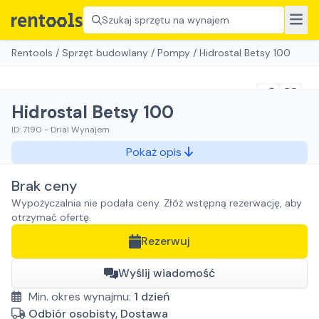
Szukaj sprzętu na wynajem
Rentools
/
Sprzęt budowlany
/
Pompy
/
Hidrostal Betsy 100
Hidrostal Betsy 100
ID:
7190
-
Drial Wynajem
Pokaż opis
Brak ceny
Wypożyczalnia nie podała ceny. Złóż wstępną rezerwację, aby
otrzymać ofertę.
Rezerwuj
Wyślij wiadomość
Min. okres wynajmu:
1
dzień
Odbiór osobisty, Dostawa