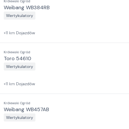
Królewski Ogród
Weibang WB384RB
Wertykulatory
+
11
km
Dojazdów
Królewski Ogród
Toro 54610
Wertykulatory
+
11
km
Dojazdów
Królewski Ogród
Weibang WB457AB
Wertykulatory