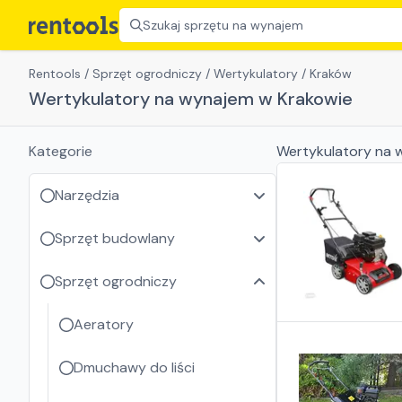
Szukaj sprzętu na wynajem
Rentools
/
Sprzęt ogrodniczy
/
Wertykulatory
/
Kraków
Wertykulatory na wynajem w Krakowie
Kategorie
Wertykulatory
na 
Narzędzia
Sprzęt budowlany
Sprzęt ogrodniczy
Aeratory
Dmuchawy do liści