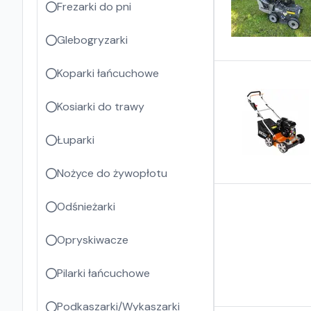
Frezarki do pni
Glebogryzarki
Koparki łańcuchowe
Kosiarki do trawy
Łuparki
Nożyce do żywopłotu
Odśnieżarki
Opryskiwacze
Pilarki łańcuchowe
Podkaszarki/Wykaszarki