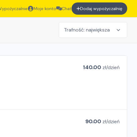
ypożyczalnie
Moje konto
Chat
Dodaj wypożyczalnię
140.00
zł/
dzień
90.00
zł/
dzień