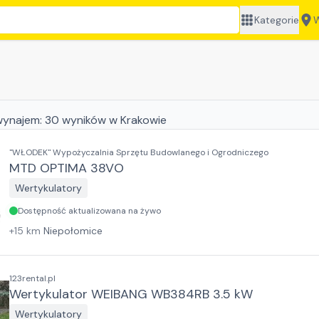
Kategorie
W
wynajem:
30
wyników
w Krakowie
"WŁODEK" Wypożyczalnia Sprzętu Budowlanego i Ogrodniczego
MTD OPTIMA 38VO
Wertykulatory
Dostępność aktualizowana na żywo
+
15
km
Niepołomice
123rental.pl
Wertykulator WEIBANG WB384RB 3.5 kW
Wertykulatory