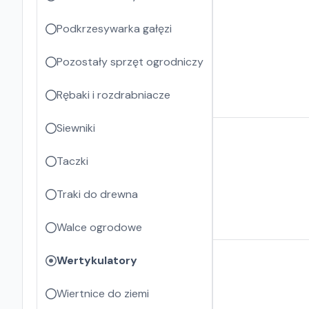
Podkrzesywarka gałęzi
Pozostały sprzęt ogrodniczy
Rębaki i rozdrabniacze
Siewniki
Taczki
Traki do drewna
Walce ogrodowe
Wertykulatory
Wiertnice do ziemi