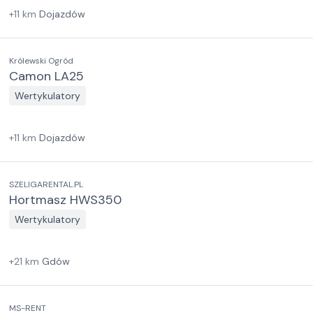
+
11
km
Dojazdów
Królewski Ogród
Camon LA25
Wertykulatory
+
11
km
Dojazdów
SZELIGARENTAL.PL
Hortmasz HWS350
Wertykulatory
+
21
km
Gdów
MS-RENT