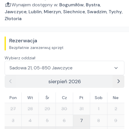
Wynajem dostępny w:
Bogumiłów
,
Bystra
,
Jawczyce
,
Lublin
,
Mierzyn
,
Siechnice
,
Swadzim
,
Tychy
,
Złotoria
Rezerwacja
Bezpłatnie zarezerwuj sprzęt
Wybierz oddział
sierpień 2026
Pon
Wt
Śr
Cz
Pt
Sob
Nie
27
28
29
30
31
1
2
3
4
5
6
7
8
9