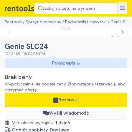
Szukaj sprzętu na wynajem
Rentools
/
Sprzęt budowlany
/
Podnośniki i chwytaki
/
Genie SLC
Genie SLC24
ID:
10466
-
GIZO RENTAL
Pokaż opis
Brak ceny
Wypożyczalnia nie podała ceny. Złóż wstępną rezerwację, aby
otrzymać ofertę.
Rezerwuj
Wyślij wiadomość
Min. okres wynajmu:
1
dzień
Odbiór osobisty, Dostawa