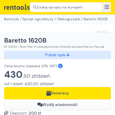
Szukaj sprzętu na wynajem
Rentools
/
Sprzęt ogrodniczy
/
Glebogryzarki
/
Baretto 1620B
Baretto 1620B
ID:
12842
-
Bud-Mar Przedsiębiorstwo Wielobranżowe Marcin Pączek
Pokaż opis
Cena brutto
(zawiera 23% VAT)
430
,
50
zł/
dzień
od
1
dzień
:
430,50
zł/
dzień
Rezerwuj
Wyślij wiadomość
Depozyt:
200
zł