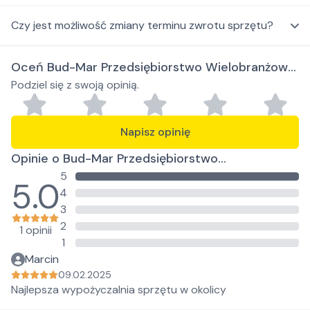
Czy jest możliwość zmiany terminu zwrotu sprzętu?
Oceń Bud-Mar Przedsiębiorstwo Wielobranżowe
Podziel się z swoją opinią.
Marcin Pączek
Napisz opinię
Opinie o Bud-Mar Przedsiębiorstwo
5
Wielobranżowe Marcin Pączek
5.0
4
3
2
1 opinii
1
Marcin
09.02.2025
Najlepsza wypożyczalnia sprzętu w okolicy