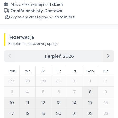
Min. okres wynajmu:
1
dzień
Odbiór osobisty, Dostawa
Wynajem dostępny w:
Kotomierz
Rezerwacja
Bezpłatnie zarezerwuj sprzęt
sierpień 2026
Pon
Wt
Śr
Cz
Pt
Sob
Nie
27
28
29
30
31
1
2
3
4
5
6
7
8
9
10
11
12
13
14
15
16
17
18
19
20
21
22
23