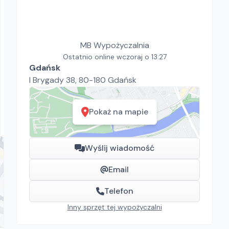
MB Wypożyczalnia
MB Wypożyczalnia
Cedrus Rębak
Ostatnio online wczoraj o 13:27
Gdańsk
Rębaki i rozdrabniacze
I Brygady 38, 80-180 Gdańsk
246.00
zł/
dzień
Gdańsk
Pokaż na mapie
Wyślij wiadomość
Email
Telefon
Inny sprzęt tej wypożyczalni