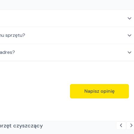
mu sprzętu?
 adres?
Napisz opinię
sprzęt czyszczący