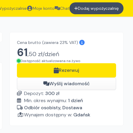
ypożyczalnie
Moje konto
Chat
Dodaj wypożyczalnię
Cena brutto
(zawiera 23% VAT)
61
,
50
zł/
dzień
Dostępność aktualizowana na żywo
Rezerwuj
Wyślij wiadomość
Depozyt:
300
zł
Min. okres wynajmu:
1
dzień
Odbiór osobisty, Dostawa
Wynajem dostępny w:
Gdańsk