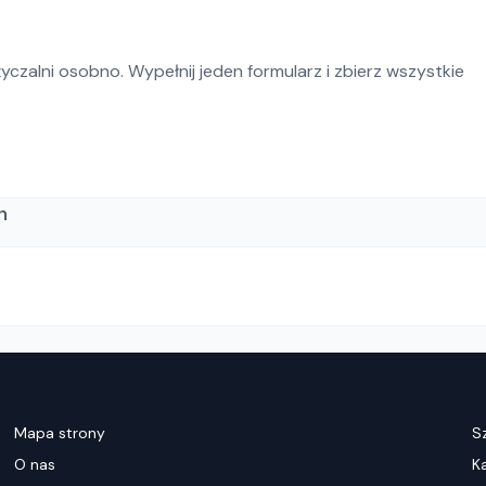
czalni osobno. Wypełnij jeden formularz i zbierz wszystkie
h
Mapa strony
S
O nas
K