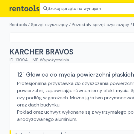
Szukaj sprzętu na wynajem
Rentools
/
Sprzęt czyszczący
/
Pozostały sprzęt czyszczący
/
KARCHER BRAVOS
ID:
13094
-
MB Wypożyczalnia
12" Głowica do mycia powierzchni płaskic
Profesjonalna przystawka do czyszczenia powierzchni
powierzchni, zapewniając równomierny efekt mycia. 
czy podłóg w garażach. Można ją łatwo przymocować
oraz dach budynku.
Pokład oraz uchwyt wykonane są z wytrzymałego poli
anodyzowanego aluminium.