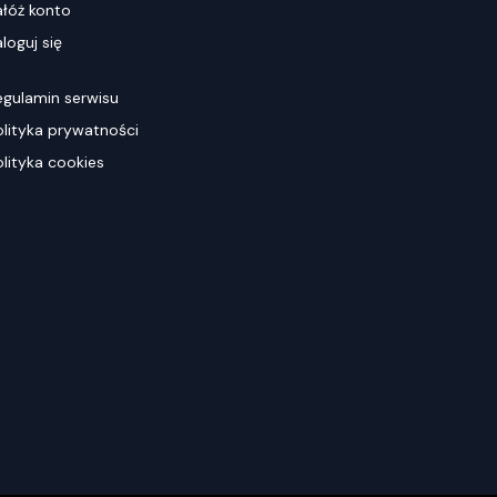
ałóż konto
loguj się
egulamin serwisu
olityka prywatności
olityka cookies