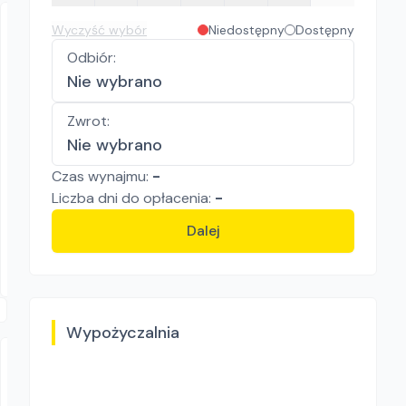
Wyczyść wybór
Niedostępny
Dostępny
Odbiór
:
Nie wybrano
Zwrot
:
Nie wybrano
KRAWCZYK RENTAL
Karcher T 7 PLUS
Czas wynajmu:
-
Pozostały sprzęt czyszczący
Liczba
dni
do opłacenia:
-
50.00
zł/
dzień
Dalej
Bochnia, Brzesko
Wypożyczalnia