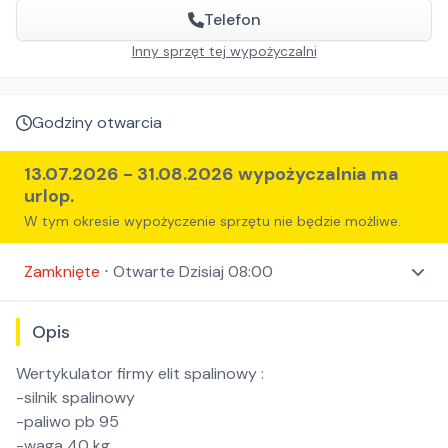
Telefon
Inny sprzęt tej wypożyczalni
Godziny otwarcia
13.07.2026
-
31.08.2026
wypożyczalnia ma
urlop.
W tym okresie wypożyczenie sprzętu nie będzie możliwe.
Zamknięte
⋅
Otwarte
Dzisiaj 08:00
Opis
Wertykulator firmy elit spalinowy :
-silnik spalinowy
-paliwo pb 95
-waga 40 kg