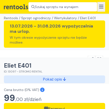
Szukaj sprzętu na wynajem
Rentools
/
Sprzęt ogrodniczy
/
Wertykulatory
/
Eliet E401
13.07.2026
-
31.08.2026
wypożyczalnia
ma urlop.
W tym okresie wypożyczenie sprzętu nie będzie
możliwe.
Eliet E401
ID:
13097
-
STROMO RENTAL
Pokaż opis
Cena brutto
(0% VAT)
99
,
00
zł/
dzień
Rezerwuj