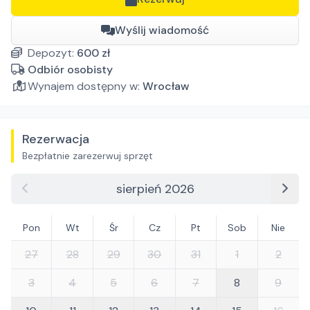
Wyślij wiadomość
Depozyt:
600
zł
Odbiór osobisty
Wynajem dostępny w:
Wrocław
Rezerwacja
Bezpłatnie zarezerwuj sprzęt
sierpień 2026
Pon
Wt
Śr
Cz
Pt
Sob
Nie
27
28
29
30
31
1
2
3
4
5
6
7
8
9