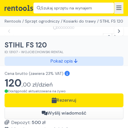
Szukaj sprzętu na wynajem
Rentools
/
Sprzęt ogrodniczy
/
Kosiarki do trawy
/
STIHL FS 120
STIHL FS 120
ID:
13107
-
WOJCIECHOWSKI RENTAL
Pokaż opis
Cena brutto
(zawiera 23% VAT)
120
,
00
zł/
dzień
Dostępność aktualizowana na żywo
Rezerwuj
Wyślij wiadomość
Depozyt:
500
zł