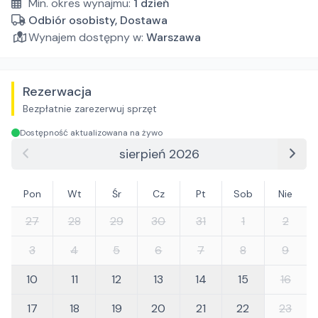
Min. okres wynajmu:
1
dzień
Odbiór osobisty, Dostawa
Wynajem dostępny w:
Warszawa
Rezerwacja
Bezpłatnie zarezerwuj sprzęt
Dostępność aktualizowana na żywo
sierpień 2026
Pon
Wt
Śr
Cz
Pt
Sob
Nie
27
28
29
30
31
1
2
3
4
5
6
7
8
9
10
11
12
13
14
15
16
17
18
19
20
21
22
23