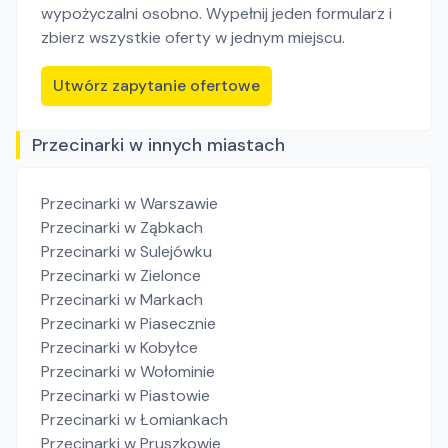
wypożyczalni osobno. Wypełnij jeden formularz i
zbierz wszystkie oferty w jednym miejscu.
Utwórz zapytanie ofertowe
Przecinarki w innych miastach
Przecinarki
w Warszawie
Przecinarki
w Ząbkach
Przecinarki
w Sulejówku
Przecinarki
w Zielonce
Przecinarki
w Markach
Przecinarki
w Piasecznie
Przecinarki
w Kobyłce
Przecinarki
w Wołominie
Przecinarki
w Piastowie
Przecinarki
w Łomiankach
Przecinarki
w Pruszkowie