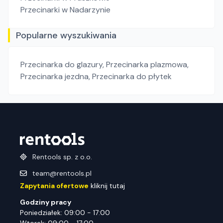
Przecinarki
w Nadarzynie
Popularne wyszukiwania
Przecinarka do glazury
,
Przecinarka plazmowa
,
Przecinarka jezdna
,
Przecinarka do płytek
Rentools sp. z o.o.
team@rentools.pl
Zapytania ofertowe
kliknij tutaj
Godziny pracy
Poniedziałek: 09:00 - 17:00