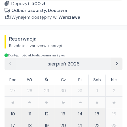
Depozyt:
500
zł
Odbiór osobisty, Dostawa
Wynajem dostępny w:
Warszawa
Rezerwacja
Bezpłatnie zarezerwuj sprzęt
Dostępność aktualizowana na żywo
sierpień 2026
Pon
Wt
Śr
Cz
Pt
Sob
Nie
27
28
29
30
31
1
2
3
4
5
6
7
8
9
10
11
12
13
14
15
16
17
18
19
20
21
22
23