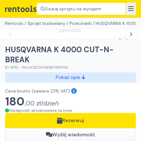
Szukaj sprzętu na wynajem
Rentools
/
Sprzęt budowlany
/
Przecinarki
/
HUSQVARNA K 4000 
HUSQVARNA K 4000 CUT-N-
BREAK
ID:
13112
-
WOJCIECHOWSKI RENTAL
Pokaż opis
Cena brutto
(zawiera 23% VAT)
180
,
00
zł/
dzień
Dostępność aktualizowana na żywo
Rezerwuj
Wyślij wiadomość