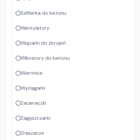
Szlifierka do betonu
Wentylatory
Wiązarki do zbrojeń
Wibratory do betonu
Wiertnice
Wyciągarki
Zacieraczki
Zagęszczarki
Zraszacze