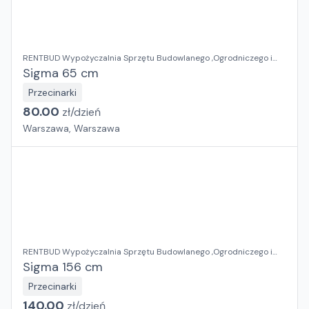
RENTBUD Wypożyczalnia Sprzętu Budowlanego ,Ogrodniczego i
Elektronarzędzi
Sigma 65 cm
Przecinarki
80.00
zł/
dzień
Warszawa, Warszawa
RENTBUD Wypożyczalnia Sprzętu Budowlanego ,Ogrodniczego i
Elektronarzędzi
Sigma 156 cm
Przecinarki
140.00
zł/
dzień