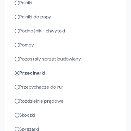
Palniki
Palniki do papy
Podnośniki i chwytaki
Pompy
Pozostały sprzęt budowlany
Przecinarki
Przepychacze do rur
Rozdzielnie prądowe
Skoczki
Sprężarki