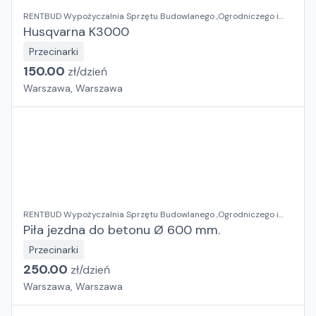
RENTBUD Wypożyczalnia Sprzętu Budowlanego ,Ogrodniczego i
Elektronarzędzi
Husqvarna K3000
Przecinarki
150.00
zł/
dzień
Warszawa, Warszawa
RENTBUD Wypożyczalnia Sprzętu Budowlanego ,Ogrodniczego i
Elektronarzędzi
Piła jezdna do betonu Ø 600 mm.
Przecinarki
250.00
zł/
dzień
Warszawa, Warszawa