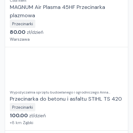
Cool Rent
MAGNUM Air Plasma 45HF Przecinarka
plazmowa
Przecinarki
80.00
zł/
dzień
Warszawa
Wypożyczalnia sprzętu budowlanego i ogrodniczego Anna
Kosieradzka
Przecinarka do betonu i asfaltu STIHL TS 420
Przecinarki
100.00
zł/
dzień
+
8
km
Ząbki