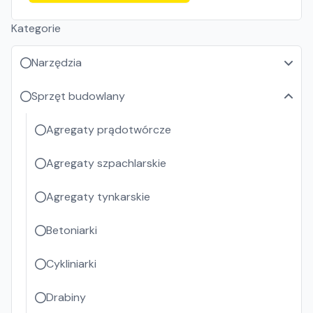
Kategorie
Narzędzia
Sprzęt budowlany
Agregaty prądotwórcze
Agregaty szpachlarskie
Agregaty tynkarskie
Betoniarki
Cykliniarki
Drabiny