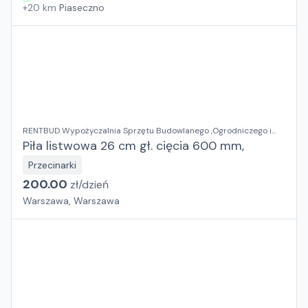
+
20
km
Piaseczno
RENTBUD Wypożyczalnia Sprzętu Budowlanego ,Ogrodniczego i
Elektronarzędzi
Piła listwowa 26 cm gł. cięcia 600 mm,
Przecinarki
200.00
zł/
dzień
Warszawa, Warszawa