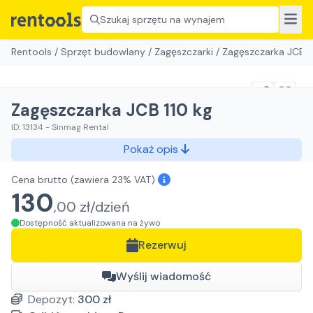
Szukaj sprzętu na wynajem
Rentools
/
Sprzęt budowlany
/
Zagęszczarki
/
Zagęszczarka JCB 1
Zagęszczarka JCB 110 kg
ID:
13134
-
Sinmag Rental
Pokaż opis
Cena brutto
(zawiera 23% VAT)
130
,
00
zł/
dzień
Dostępność aktualizowana na żywo
Rezerwuj
Wyślij wiadomość
Depozyt:
300
zł