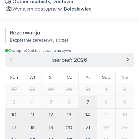
Odbiór osobisty, Dostawa
Wynajem dostępny w:
Bolesławiec
Rezerwacja
Bezpłatnie zarezerwuj sprzęt
Dostępność aktualizowana na żywo
sierpień 2026
Pon
Wt
Śr
Cz
Pt
Sob
Nie
27
28
29
30
31
1
2
3
4
5
6
7
8
9
10
11
12
13
14
15
16
17
18
19
20
21
22
23