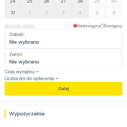
24
25
26
27
28
29
30
31
1
2
3
4
5
6
Wyczyść wybór
Niedostępny
Dostępny
Odbiór
:
Nie wybrano
Zwrot
:
Nie wybrano
Czas wynajmu:
-
Liczba
dni
do opłacenia:
-
Dalej
Wypożyczalnia