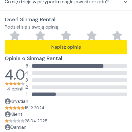
Co się dzieje w przypadku nagłej awarii sprzętu?
Oceń Sinmag Rental
Podziel się z swoją opinią.
Napisz opinię
Opinie o Sinmag Rental
5
4.0
4
3
2
4 opinii
1
Krystian
18.12.2024
Klient
28.04.2025
Damian