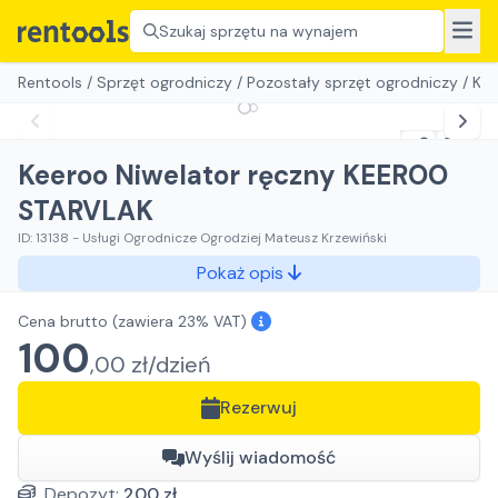
Szukaj sprzętu na wynajem
Rentools
/
Sprzęt ogrodniczy
/
Pozostały sprzęt ogrodniczy
/
Kee
Keeroo Niwelator ręczny KEEROO
STARVLAK
ID:
13138
-
Usługi Ogrodnicze Ogrodziej Mateusz Krzewiński
Pokaż opis
Cena brutto
(zawiera 23% VAT)
100
,
00
zł/
dzień
Rezerwuj
Wyślij wiadomość
Depozyt:
200
zł