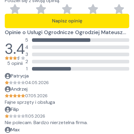
Podziel się z swoją opinią.
Krzewiński
Napisz opinię
Opinie o Usługi Ogrodnicze Ogrodziej Mateusz
5
Krzewiński
3.4
4
3
2
5 opinii
1
Patrycja
04.05.2026
Andrzej
07.05.2026
Fajne sprzęty i obsługa
Filip
11.05.2026
Nie polecam. Bardzo nierzetelna firma.
Max