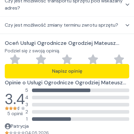
Czy jest możliwość transportu sprzętu pod wskazany
adres?
Czy jest możliwość zmiany terminu zwrotu sprzętu?
Oceń Usługi Ogrodnicze Ogrodziej Mateusz
Podziel się z swoją opinią.
Krzewiński
Napisz opinię
Opinie o Usługi Ogrodnicze Ogrodziej Mateusz
5
Krzewiński
3.4
4
3
2
5 opinii
1
Patrycja
04.05.2026