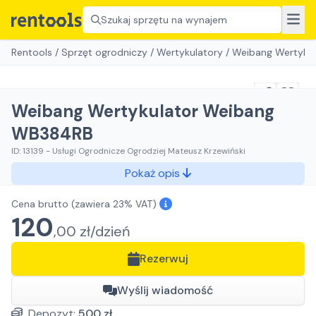
Szukaj sprzętu na wynajem
Rentools
/
Sprzęt ogrodniczy
/
Wertykulatory
/
Weibang Wertyku
Weibang Wertykulator Weibang
WB384RB
ID:
13139
-
Usługi Ogrodnicze Ogrodziej Mateusz Krzewiński
Pokaż opis
Cena brutto
(zawiera 23% VAT)
120
,
00
zł/
dzień
Rezerwuj
Wyślij wiadomość
Depozyt:
500
zł